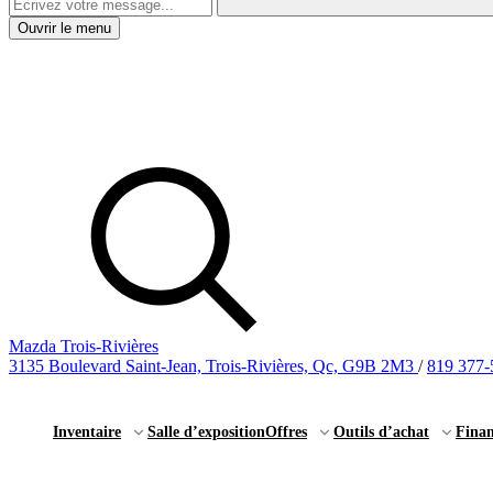
Ouvrir le menu
Mazda Trois-Rivières
3135 Boulevard Saint-Jean, Trois-Rivières, Qc, G9B 2M3
/
819 377-
Inventaire
Salle d’exposition
Offres
Outils d’achat
Fina