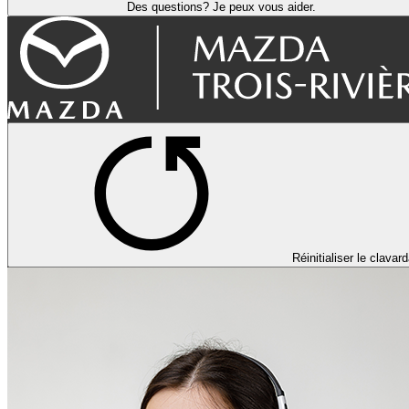
Des questions? Je peux vous aider.
Réinitialiser le clavar