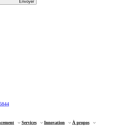
Envoyer
5844
ncement
Services
Innovation
À propos