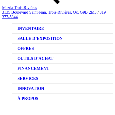
Mazda Trois-Rivières
3135 Boulevard Saint-Jean, Trois-Rivières, Qc, G9B 2M3
/
819
377-5844
INVENTAIRE
VÉHICULES NEUFS
SALLE D’EXPOSITION
VÉHICULES D’OCCASION
OFFRES
OFFRES DU CONCESSIONNAIRE
OUTILS D’ACHAT
CONFIGUREZ VOTRE VÉHICULE
FINANCEMENT
RÉSERVEZ UN ESSAI ROUTIER
NOTRE DIFFÉRENCE
SERVICES
DEMANDEZ UN PRIX
DEMANDE DE CRÉDIT AUTO
NOTRE PROMESSE
INNOVATION
ÉVALUEZ VOTRE ÉCHANGE
PRENDRE UN RENDEZ-VOUS
TECHNOLOGIE SKYACTIV
À PROPOS
PROMOTIONS DU SERVICE
TRACTION INTÉGRALE I-ACTIV
NOTRE HISTOIRE