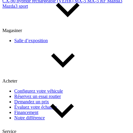
CX-90 hybride rechargeable (VÉHR)
MX-5
MX-5 RF
Mazda3
Mazda3 sport
Magasiner
Salle d’exposition
Acheter
Configurez votre véhicule
Réservez un essai routier
Demandez un prix
Évaluez votre échange
Financement
Notre différence
Service