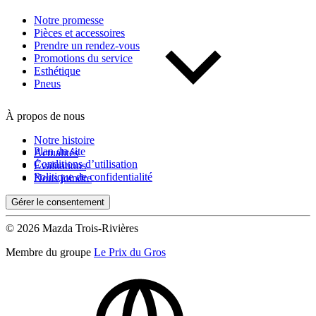
Notre promesse
Pièces et accessoires
Prendre un rendez-vous
Promotions du service
Esthétique
Pneus
À propos de nous
Notre histoire
Plan du site
Actualités
Conditions d’utilisation
Évaluations
Politique de confidentialité
Nous joindre
Gérer le consentement
© 2026 Mazda Trois-Rivières
Membre du groupe
Le Prix du Gros