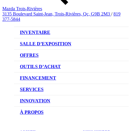
Mazda Trois-Rivières
3135 Boulevard Saint-Jean, Trois-Rivières, Qc, G9B 2M3
/
819
377-5844
INVENTAIRE
VÉHICULES NEUFS
SALLE D’EXPOSITION
VÉHICULES D’OCCASION
OFFRES
OFFRES DU CONCESSIONNAIRE
OUTILS D’ACHAT
CONFIGUREZ VOTRE VÉHICULE
FINANCEMENT
RÉSERVEZ UN ESSAI ROUTIER
NOTRE DIFFÉRENCE
SERVICES
DEMANDEZ UN PRIX
DEMANDE DE CRÉDIT AUTO
NOTRE PROMESSE
INNOVATION
ÉVALUEZ VOTRE ÉCHANGE
PRENDRE UN RENDEZ-VOUS
TECHNOLOGIE SKYACTIV
À PROPOS
PROMOTIONS DU SERVICE
TRACTION INTÉGRALE I-ACTIV
NOTRE HISTOIRE