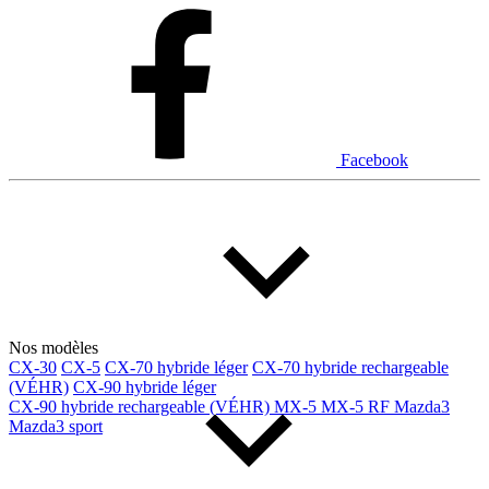
Dodge
Fiat
Ford
Genesis
GMC
Honda
Hyundai
INEOS
Infiniti
Jaguar
Jeep
Kia
Facebook
Land Rover
Lexus
Lincoln
Maserati
Mazda
Mercedes Benz
Mercedes-Benz
Mini
Mitsubishi
Nissan
Ram
Subaru
Tesla
Toyota
Volkswagen
Volvo
Nos modèles
CX-30
CX-5
CX-70 hybride léger
CX-70 hybride rechargeable
(VÉHR)
CX-90 hybride léger
Type de véhicule
CX-90 hybride rechargeable (VÉHR)
MX-5
MX-5 RF
Mazda3
Mazda3 sport
Camions
Compactes & berlines
Fourgons
Hybride / électrique