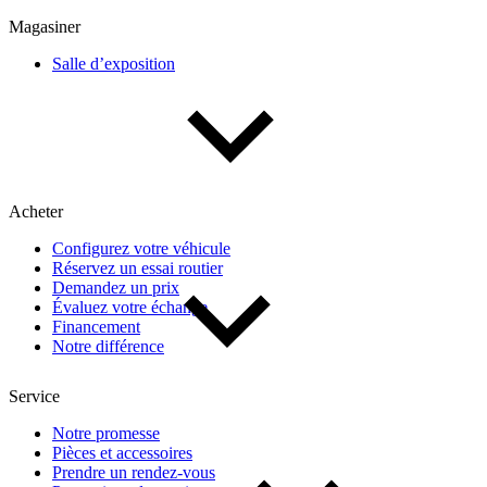
Multisegments & VUS
Sport & coupés
Magasiner
Salle d’exposition
Année
De 2000 à 2027
Acheter
Prix
Configurez votre véhicule
Réservez un essai routier
De 5 000 $ à 100 000 $
Demandez un prix
Évaluez votre échange
Financement
Notre différence
Paiement hebdo
Service
De 0 $ à 1 000 $
Notre promesse
Pièces et accessoires
Prendre un rendez-vous