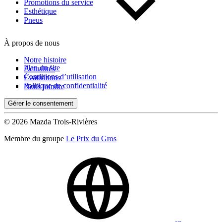
Kilométrage
Promotions du service
Esthétique
Pneus
De 0 km à 500 000 km
À propos de nous
Notre histoire
Plan du site
Actualités
Conditions d’utilisation
Évaluations
Politique de confidentialité
Nous joindre
Gérer le consentement
(0)
Appliquer
© 2026 Mazda Trois-Rivières
Membre du groupe
Le Prix du Gros
Réinitialiser