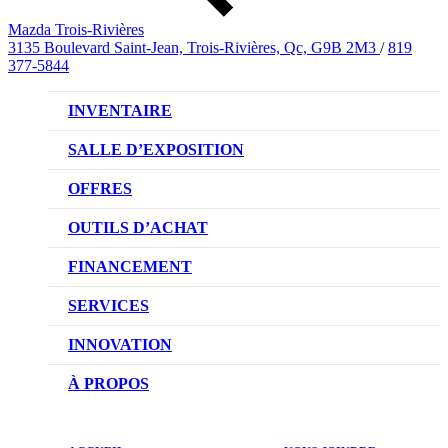
Mazda Trois-Rivières
3135 Boulevard Saint-Jean, Trois-Rivières, Qc, G9B 2M3
/
819
377-5844
INVENTAIRE
VÉHICULES NEUFS
SALLE D’EXPOSITION
VÉHICULES D’OCCASION
OFFRES
OFFRES DU CONCESSIONNAIRE
OUTILS D’ACHAT
CONFIGUREZ VOTRE VÉHICULE
FINANCEMENT
RÉSERVEZ UN ESSAI ROUTIER
NOTRE DIFFÉRENCE
SERVICES
DEMANDEZ UN PRIX
DEMANDE DE CRÉDIT AUTO
NOTRE PROMESSE
INNOVATION
ÉVALUEZ VOTRE ÉCHANGE
PRENDRE UN RENDEZ-VOUS
TECHNOLOGIE SKYACTIV
À PROPOS
PROMOTIONS DU SERVICE
TRACTION INTÉGRALE I-ACTIV
NOTRE HISTOIRE