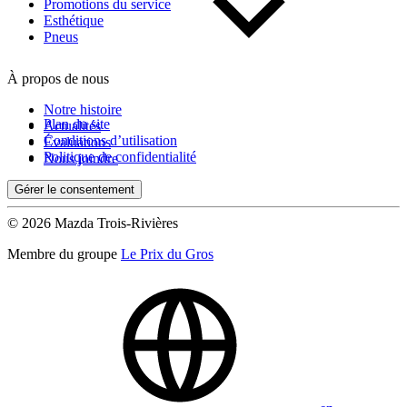
Promotions du service
Kilométrage
Esthétique
Pneus
À propos de nous
De 0 km à 500 000 km
Notre histoire
Plan du site
Actualités
Conditions d’utilisation
Évaluations
Politique de confidentialité
Nous joindre
Gérer le consentement
© 2026 Mazda Trois-Rivières
(0)
Appliquer
Membre du groupe
Le Prix du Gros
Réinitialiser