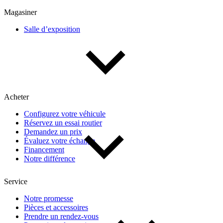
Fourgons
Hybride / électrique
Magasiner
Multisegments & VUS
Sport & coupés
Salle d’exposition
Année
De 2000 à 2027
Acheter
Prix
Configurez votre véhicule
Réservez un essai routier
Demandez un prix
Évaluez votre échange
De 5 000 $ à 100 000 $
Financement
Notre différence
Paiement hebdo
Service
Notre promesse
De 0 $ à 1 000 $
Pièces et accessoires
Prendre un rendez-vous