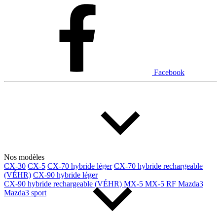
Dodge
Fiat
Ford
Genesis
GMC
Honda
Hyundai
INEOS
Infiniti
Jaguar
Jeep
Kia
Facebook
Land Rover
Lexus
Lincoln
Maserati
Mazda
Mercedes Benz
Mercedes-Benz
Mini
Mitsubishi
Nissan
Porsche
Ram
Subaru
Tesla
Toyota
Volkswagen
Nos modèles
Volvo
CX-30
CX-5
CX-70 hybride léger
CX-70 hybride rechargeable
(VÉHR)
CX-90 hybride léger
CX-90 hybride rechargeable (VÉHR)
MX-5
MX-5 RF
Mazda3
Type de véhicule
Mazda3 sport
Camions
Compactes & berlines