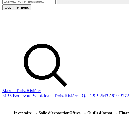
Ouvrir le menu
Mazda Trois-Rivières
3135 Boulevard Saint-Jean, Trois-Rivières, Qc, G9B 2M3
/
819 377-
Inventaire
Salle d’exposition
Offres
Outils d’achat
Fina