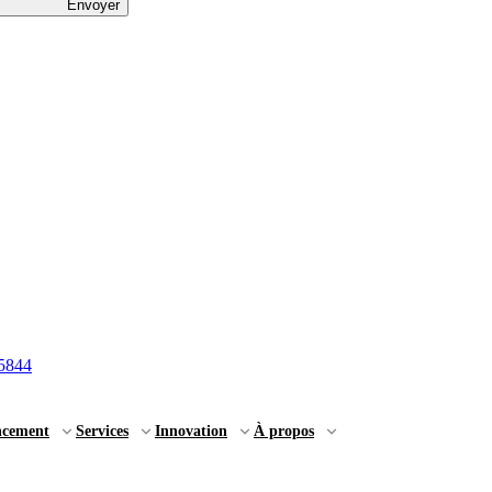
Envoyer
5844
ncement
Services
Innovation
À propos