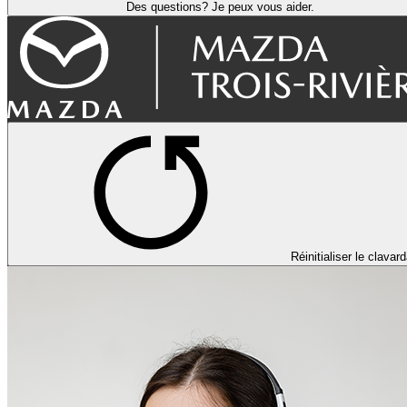
Des questions? Je peux vous aider.
Réinitialiser le clavar