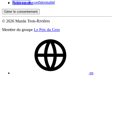
Politique de confidentialité
Nous joindre
Gérer le consentement
© 2026 Mazda Trois-Rivières
Membre du groupe
Le Prix du Gros
en