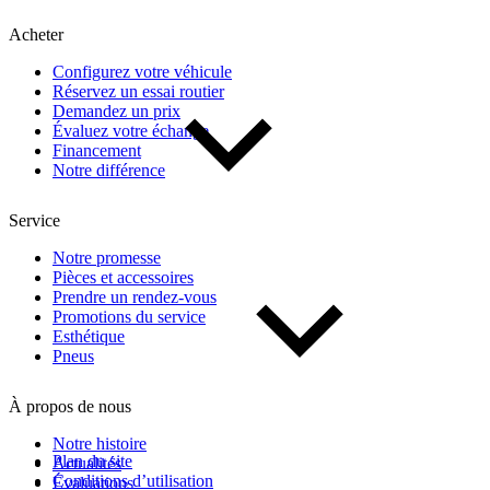
Kilométrage
Acheter
Configurez votre véhicule
De 0 km à 500 000 km
Réservez un essai routier
Demandez un prix
Évaluez votre échange
Financement
Notre différence
Service
(1)
Appliquer
Notre promesse
Pièces et accessoires
Prendre un rendez-vous
Promotions du service
Réinitialiser
Esthétique
Pneus
À propos de nous
Notre histoire
Plan du site
Actualités
Conditions d’utilisation
Évaluations