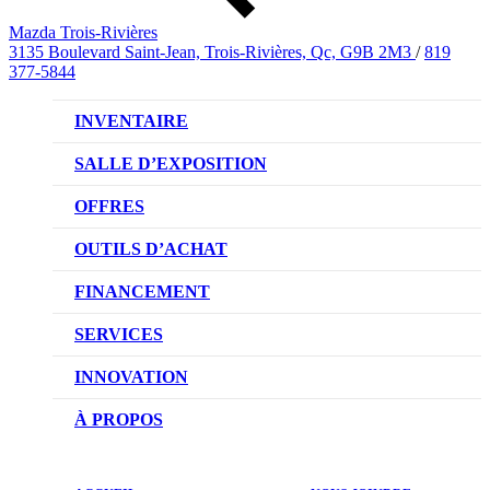
Mazda Trois-Rivières
3135 Boulevard Saint-Jean, Trois-Rivières, Qc, G9B 2M3
/
819
377-5844
INVENTAIRE
VÉHICULES NEUFS
SALLE D’EXPOSITION
VÉHICULES D’OCCASION
OFFRES
OFFRES DU CONCESSIONNAIRE
OUTILS D’ACHAT
CONFIGUREZ VOTRE VÉHICULE
FINANCEMENT
RÉSERVEZ UN ESSAI ROUTIER
NOTRE DIFFÉRENCE
SERVICES
DEMANDEZ UN PRIX
DEMANDE DE CRÉDIT AUTO
NOTRE PROMESSE
INNOVATION
ÉVALUEZ VOTRE ÉCHANGE
PRENDRE UN RENDEZ-VOUS
TECHNOLOGIE SKYACTIV
À PROPOS
PROMOTIONS DU SERVICE
TRACTION INTÉGRALE I-ACTIV
NOTRE HISTOIRE