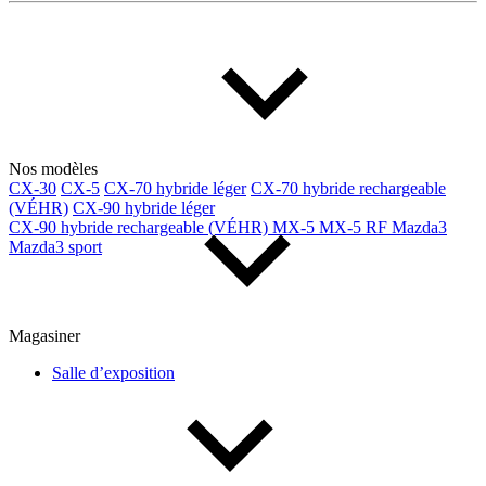
Multisegments & VUS
Sport & coupés
Année
De 2000 à 2027
Nos modèles
CX-30
CX-5
CX-70 hybride léger
CX-70 hybride rechargeable
(VÉHR)
CX-90 hybride léger
Prix
CX-90 hybride rechargeable (VÉHR)
MX-5
MX-5 RF
Mazda3
Mazda3 sport
De 5 000 $ à 100 000 $
Magasiner
Paiement hebdo
Salle d’exposition
De 0 $ à 1 000 $