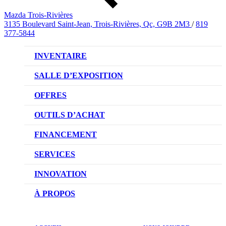
Mazda Trois-Rivières
3135 Boulevard Saint-Jean, Trois-Rivières, Qc, G9B 2M3
/
819
377-5844
INVENTAIRE
VÉHICULES NEUFS
SALLE D’EXPOSITION
VÉHICULES D’OCCASION
OFFRES
OFFRES DU CONCESSIONNAIRE
OUTILS D’ACHAT
CONFIGUREZ VOTRE VÉHICULE
FINANCEMENT
RÉSERVEZ UN ESSAI ROUTIER
NOTRE DIFFÉRENCE
SERVICES
DEMANDEZ UN PRIX
DEMANDE DE CRÉDIT AUTO
NOTRE PROMESSE
INNOVATION
ÉVALUEZ VOTRE ÉCHANGE
PRENDRE UN RENDEZ-VOUS
TECHNOLOGIE SKYACTIV
À PROPOS
PROMOTIONS DU SERVICE
TRACTION INTÉGRALE I-ACTIV
NOTRE HISTOIRE