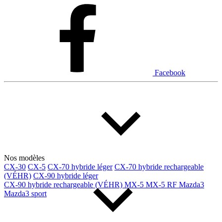
Dodge
Fiat
Ford
Genesis
GMC
Honda
Hyundai
INEOS
Infiniti
Jaguar
Jeep
Kia
Facebook
Land Rover
Lexus
Lincoln
Maserati
Mazda
Mercedes Benz
Mercedes-Benz
Mini
Mitsubishi
Nissan
Ram
Subaru
Tesla
Toyota
Volkswagen
Volvo
Nos modèles
CX-30
CX-5
CX-70 hybride léger
CX-70 hybride rechargeable
(VÉHR)
CX-90 hybride léger
Type de véhicule
CX-90 hybride rechargeable (VÉHR)
MX-5
MX-5 RF
Mazda3
Mazda3 sport
Camions
Compactes & berlines
Fourgons
Hybride / électrique