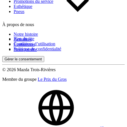
Kilométrage
Promotions du service
Esthétique
Pneus
De 0 km à 500 000 km
À propos de nous
Notre histoire
Plan du site
Actualités
Conditions d’utilisation
Évaluations
Politique de confidentialité
Nous joindre
Gérer le consentement
(0)
Appliquer
© 2026 Mazda Trois-Rivières
Membre du groupe
Le Prix du Gros
Réinitialiser