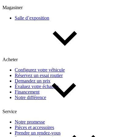
Multisegments & VUS
Sport & coupés
Magasiner
Salle d’exposition
Année
De 2000 à 2027
Acheter
Prix
Configurez votre véhicule
Réservez un essai routier
De 5 000 $ à 100 000 $
Demandez un prix
Évaluez votre échange
Financement
Notre différence
Paiement hebdo
Service
De 0 $ à 1 000 $
Notre promesse
Pièces et accessoires
Prendre un rendez-vous