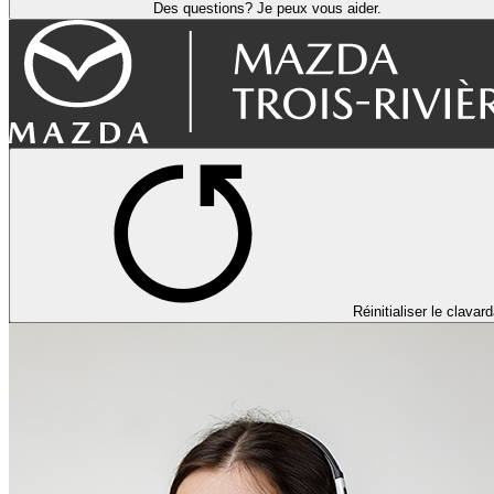
Des questions? Je peux vous aider.
Réinitialiser le clavar