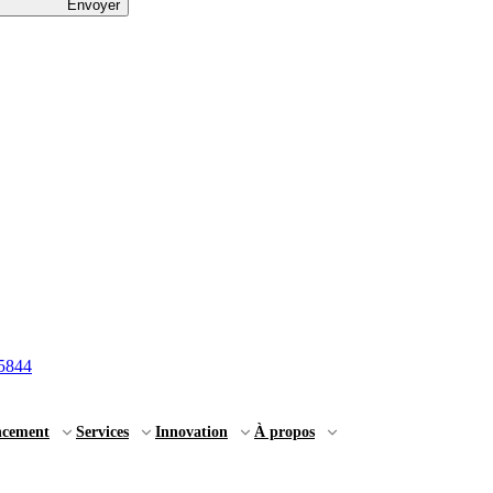
Envoyer
5844
ncement
Services
Innovation
À propos