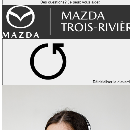
Des questions? Je peux vous aider.
Réinitialiser le clavar