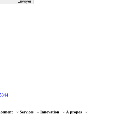
Envoyer
5844
ncement
Services
Innovation
À propos