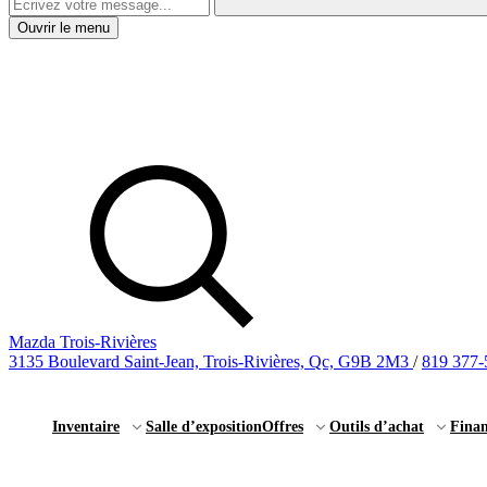
Ouvrir le menu
Mazda Trois-Rivières
3135 Boulevard Saint-Jean, Trois-Rivières, Qc, G9B 2M3
/
819 377-
Inventaire
Salle d’exposition
Offres
Outils d’achat
Fina