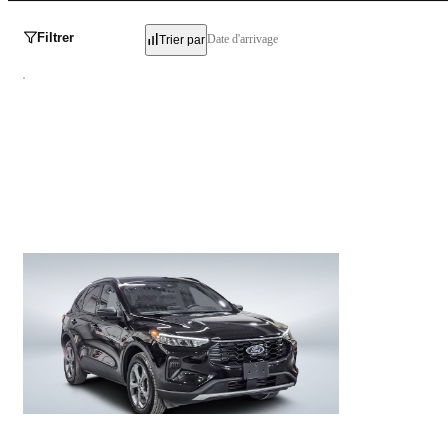
Filtrer
Date d'arrivage
Trier par
Ford Escape
ST-Line 2025
24 847 km
30 996 $
Stock MH4329 / NIV A37366