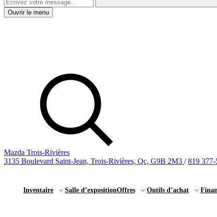
Ouvrir le menu
Mazda Trois-Rivières
3135 Boulevard Saint-Jean, Trois-Rivières, Qc, G9B 2M3
/
819 377-
Inventaire
Salle d’exposition
Offres
Outils d’achat
Fina