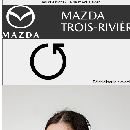
Des questions? Je peux vous aider.
Réinitialiser le clavar