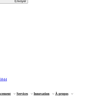
Envoyer
5844
ncement
Services
Innovation
À propos