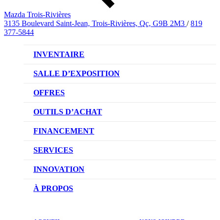
Mazda Trois-Rivières
3135 Boulevard Saint-Jean, Trois-Rivières, Qc, G9B 2M3
/
819
377-5844
INVENTAIRE
VÉHICULES NEUFS
SALLE D’EXPOSITION
VÉHICULES D’OCCASION
OFFRES
OFFRES DU CONCESSIONNAIRE
OUTILS D’ACHAT
CONFIGUREZ VOTRE VÉHICULE
FINANCEMENT
RÉSERVEZ UN ESSAI ROUTIER
NOTRE DIFFÉRENCE
SERVICES
DEMANDEZ UN PRIX
DEMANDE DE CRÉDIT AUTO
NOTRE PROMESSE
INNOVATION
ÉVALUEZ VOTRE ÉCHANGE
PRENDRE UN RENDEZ-VOUS
TECHNOLOGIE SKYACTIV
À PROPOS
PROMOTIONS DU SERVICE
TRACTION INTÉGRALE I-ACTIV
NOTRE HISTOIRE