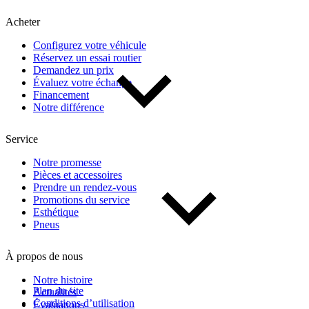
Kilométrage
Acheter
Configurez votre véhicule
De 0 km à 500 000 km
Réservez un essai routier
Demandez un prix
Évaluez votre échange
Financement
Notre différence
Service
(1)
Appliquer
Notre promesse
Pièces et accessoires
Prendre un rendez-vous
Promotions du service
Réinitialiser
Esthétique
Pneus
À propos de nous
Notre histoire
Plan du site
Actualités
Conditions d’utilisation
Évaluations