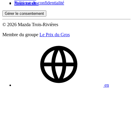
Politique de confidentialité
Nous joindre
Gérer le consentement
© 2026 Mazda Trois-Rivières
Membre du groupe
Le Prix du Gros
en