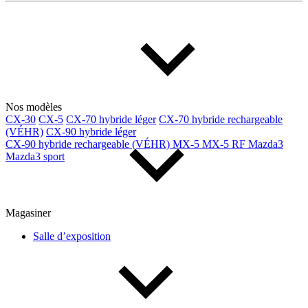
Multisegments & VUS
Sport & coupés
Année
De 2000 à 2027
Nos modèles
CX-30
CX-5
CX-70 hybride léger
CX-70 hybride rechargeable
(VÉHR)
CX-90 hybride léger
Prix
CX-90 hybride rechargeable (VÉHR)
MX-5
MX-5 RF
Mazda3
Mazda3 sport
De 5 000 $ à 100 000 $
Magasiner
Paiement hebdo
Salle d’exposition
De 0 $ à 1 000 $