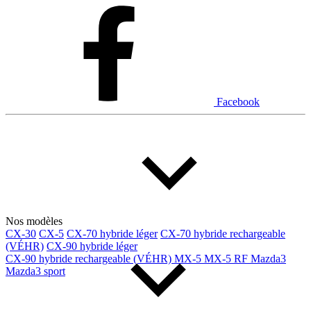
Dodge
Fiat
Ford
Genesis
GMC
Honda
Hyundai
INEOS
Infiniti
Jaguar
Jeep
Kia
Facebook
Land Rover
Lexus
Lincoln
Maserati
Mazda
Mercedes Benz
Mercedes-Benz
Mini
Mitsubishi
Nissan
Ram
Subaru
Tesla
Toyota
Volkswagen
Volvo
Nos modèles
CX-30
CX-5
CX-70 hybride léger
CX-70 hybride rechargeable
(VÉHR)
CX-90 hybride léger
Type de véhicule
CX-90 hybride rechargeable (VÉHR)
MX-5
MX-5 RF
Mazda3
Mazda3 sport
Camions
Compactes & berlines
Fourgons
Hybride / électrique