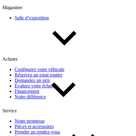
Multisegments & VUS
Sport & coupés
Magasiner
Salle d’exposition
Année
De 2000 à 2027
Acheter
Prix
Configurez votre véhicule
Réservez un essai routier
De 5 000 $ à 100 000 $
Demandez un prix
Évaluez votre échange
Financement
Notre différence
Paiement hebdo
Service
De 0 $ à 1 000 $
Notre promesse
Pièces et accessoires
Prendre un rendez-vous