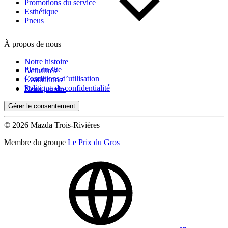
Kilométrage
Promotions du service
Esthétique
Pneus
De 0 km à 500 000 km
À propos de nous
Notre histoire
Plan du site
Actualités
Conditions d’utilisation
Évaluations
Politique de confidentialité
Nous joindre
Gérer le consentement
(0)
Appliquer
© 2026 Mazda Trois-Rivières
Membre du groupe
Le Prix du Gros
Réinitialiser