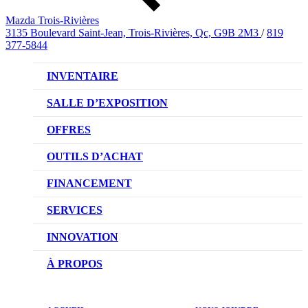
Mazda Trois-Rivières
3135 Boulevard Saint-Jean, Trois-Rivières, Qc, G9B 2M3
/
819
377-5844
INVENTAIRE
VÉHICULES NEUFS
SALLE D’EXPOSITION
VÉHICULES D’OCCASION
OFFRES
OFFRES DU CONCESSIONNAIRE
OUTILS D’ACHAT
CONFIGUREZ VOTRE VÉHICULE
FINANCEMENT
RÉSERVEZ UN ESSAI ROUTIER
NOTRE DIFFÉRENCE
SERVICES
DEMANDEZ UN PRIX
DEMANDE DE CRÉDIT AUTO
NOTRE PROMESSE
INNOVATION
ÉVALUEZ VOTRE ÉCHANGE
PRENDRE UN RENDEZ-VOUS
TECHNOLOGIE SKYACTIV
À PROPOS
PROMOTIONS DU SERVICE
TRACTION INTÉGRALE I-ACTIV
NOTRE HISTOIRE