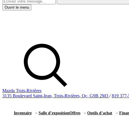
Ouvrir le menu
Mazda Trois-Rivières
3135 Boulevard Saint-Jean, Trois-Rivières, Qc, G9B 2M3
/
819 377-
Inventaire
Salle d’exposition
Offres
Outils d’achat
Fina