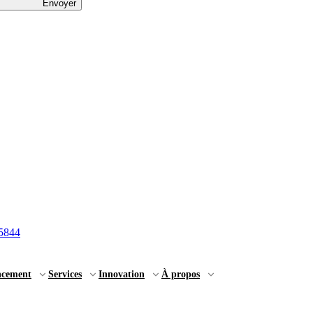
Envoyer
5844
ncement
Services
Innovation
À propos