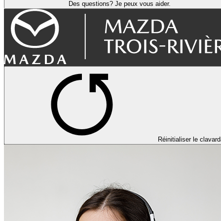
Des questions? Je peux vous aider.
Réinitialiser le clavar