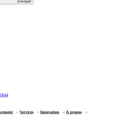
Envoyer
5844
ncement
Services
Innovation
À propos