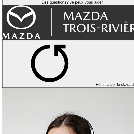
Des questions? Je peux vous aider.
Réinitialiser le clavar