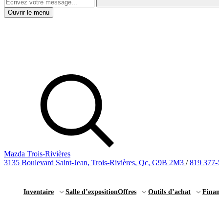
Ouvrir le menu
Mazda Trois-Rivières
3135 Boulevard Saint-Jean, Trois-Rivières, Qc, G9B 2M3
/
819 377-
Inventaire
Salle d’exposition
Offres
Outils d’achat
Fina