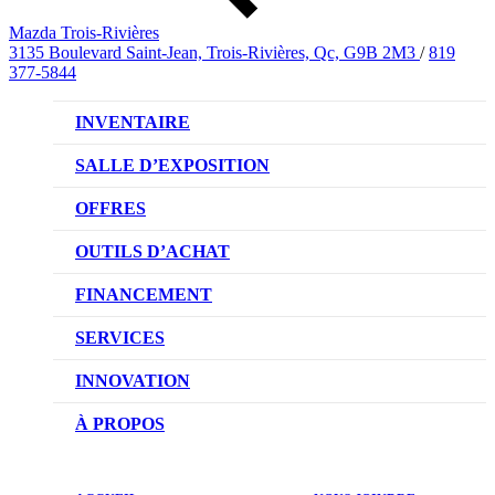
Mazda Trois-Rivières
3135 Boulevard Saint-Jean, Trois-Rivières, Qc, G9B 2M3
/
819
377-5844
INVENTAIRE
VÉHICULES NEUFS
SALLE D’EXPOSITION
VÉHICULES D’OCCASION
OFFRES
OFFRES DU CONCESSIONNAIRE
OUTILS D’ACHAT
CONFIGUREZ VOTRE VÉHICULE
FINANCEMENT
RÉSERVEZ UN ESSAI ROUTIER
NOTRE DIFFÉRENCE
SERVICES
DEMANDEZ UN PRIX
DEMANDE DE CRÉDIT AUTO
NOTRE PROMESSE
INNOVATION
ÉVALUEZ VOTRE ÉCHANGE
PRENDRE UN RENDEZ-VOUS
TECHNOLOGIE SKYACTIV
À PROPOS
PROMOTIONS DU SERVICE
TRACTION INTÉGRALE I-ACTIV
NOTRE HISTOIRE