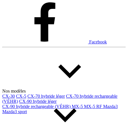
Dodge
Fiat
Ford
Genesis
GMC
Honda
Hyundai
INEOS
Infiniti
Jaguar
Jeep
Kia
Facebook
Land Rover
Lexus
Lincoln
Maserati
Mazda
Mercedes Benz
Mercedes-Benz
Mini
Mitsubishi
Nissan
Ram
Subaru
Tesla
Toyota
Volkswagen
Volvo
Nos modèles
CX-30
CX-5
CX-70 hybride léger
CX-70 hybride rechargeable
(VÉHR)
CX-90 hybride léger
Type de véhicule
CX-90 hybride rechargeable (VÉHR)
MX-5
MX-5 RF
Mazda3
Mazda3 sport
Camions
Compactes & berlines
Fourgons
Hybride / électrique