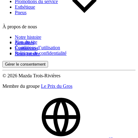
Kilométrage
Promotions du service
Esthétique
Pneus
De 0 km à 500 000 km
À propos de nous
Notre histoire
Plan du site
Actualités
Conditions d’utilisation
Évaluations
Politique de confidentialité
Nous joindre
Gérer le consentement
(0)
Appliquer
© 2026 Mazda Trois-Rivières
Membre du groupe
Le Prix du Gros
Réinitialiser