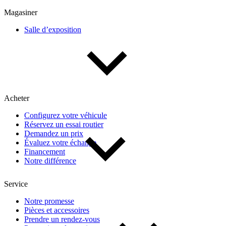
Multisegments & VUS
Sport & coupés
Magasiner
Salle d’exposition
Année
De 2000 à 2027
Acheter
Prix
Configurez votre véhicule
Réservez un essai routier
De 5 000 $ à 100 000 $
Demandez un prix
Évaluez votre échange
Financement
Notre différence
Paiement hebdo
Service
De 0 $ à 1 000 $
Notre promesse
Pièces et accessoires
Prendre un rendez-vous