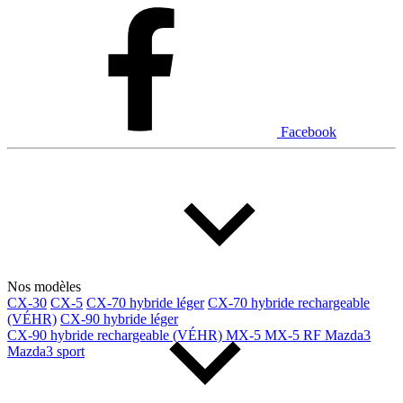
Dodge
Fiat
Ford
Genesis
GMC
Honda
Hyundai
INEOS
Infiniti
Jaguar
Jeep
Kia
Facebook
Land Rover
Lexus
Lincoln
Maserati
Mazda
Mercedes Benz
Mercedes-Benz
Mini
Mitsubishi
Nissan
Ram
Subaru
Tesla
Toyota
Volkswagen
Volvo
Nos modèles
CX-30
CX-5
CX-70 hybride léger
CX-70 hybride rechargeable
(VÉHR)
CX-90 hybride léger
Type de véhicule
CX-90 hybride rechargeable (VÉHR)
MX-5
MX-5 RF
Mazda3
Mazda3 sport
Camions
Compactes & berlines
Fourgons
Hybride / électrique