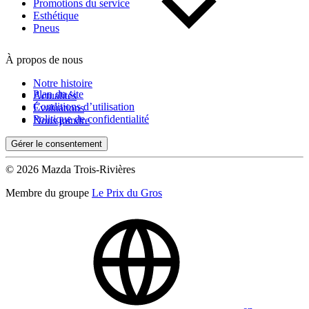
Kilométrage
Promotions du service
Esthétique
Pneus
De 0 km à 500 000 km
À propos de nous
Notre histoire
Plan du site
Actualités
Conditions d’utilisation
Évaluations
Politique de confidentialité
Nous joindre
Gérer le consentement
(0)
Appliquer
© 2026 Mazda Trois-Rivières
Membre du groupe
Le Prix du Gros
Réinitialiser