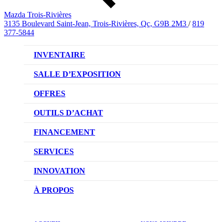
Mazda Trois-Rivières
3135 Boulevard Saint-Jean, Trois-Rivières, Qc, G9B 2M3
/
819
377-5844
INVENTAIRE
VÉHICULES NEUFS
SALLE D’EXPOSITION
VÉHICULES D’OCCASION
OFFRES
OFFRES DU CONCESSIONNAIRE
OUTILS D’ACHAT
CONFIGUREZ VOTRE VÉHICULE
FINANCEMENT
RÉSERVEZ UN ESSAI ROUTIER
NOTRE DIFFÉRENCE
SERVICES
DEMANDEZ UN PRIX
DEMANDE DE CRÉDIT AUTO
NOTRE PROMESSE
INNOVATION
ÉVALUEZ VOTRE ÉCHANGE
PRENDRE UN RENDEZ-VOUS
TECHNOLOGIE SKYACTIV
À PROPOS
PROMOTIONS DU SERVICE
TRACTION INTÉGRALE I-ACTIV
NOTRE HISTOIRE