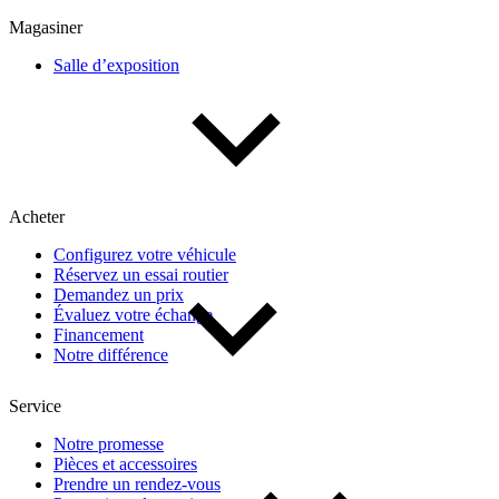
Multisegments & VUS
Sport & coupés
Magasiner
Salle d’exposition
Année
De 2000 à 2027
Acheter
Prix
Configurez votre véhicule
Réservez un essai routier
De 5 000 $ à 100 000 $
Demandez un prix
Évaluez votre échange
Financement
Notre différence
Paiement hebdo
Service
De 0 $ à 1 000 $
Notre promesse
Pièces et accessoires
Prendre un rendez-vous