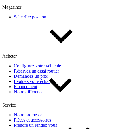
Multisegments & VUS
Sport & coupés
Magasiner
Salle d’exposition
Année
De 2000 à 2027
Acheter
Prix
Configurez votre véhicule
Réservez un essai routier
De 5 000 $ à 100 000 $
Demandez un prix
Évaluez votre échange
Financement
Notre différence
Paiement hebdo
Service
De 0 $ à 1 000 $
Notre promesse
Pièces et accessoires
Prendre un rendez-vous