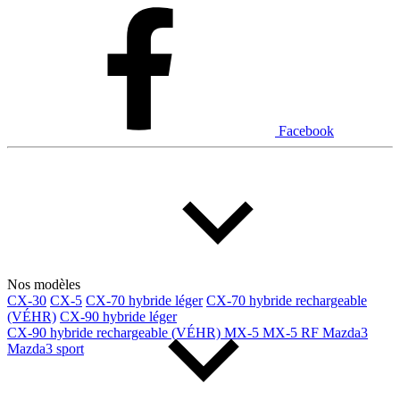
Dodge
Fiat
Ford
Genesis
GMC
Honda
Hyundai
INEOS
Infiniti
Jaguar
Jeep
Kia
Facebook
Land Rover
Lexus
Lincoln
Maserati
Mazda
Mercedes Benz
Mercedes-Benz
Mini
Mitsubishi
Nissan
Ram
Subaru
Toyota
Volkswagen
Volvo
Nos modèles
CX-30
CX-5
CX-70 hybride léger
CX-70 hybride rechargeable
(VÉHR)
CX-90 hybride léger
Type de véhicule
CX-90 hybride rechargeable (VÉHR)
MX-5
MX-5 RF
Mazda3
Mazda3 sport
Camions
Compactes & berlines
Fourgons
Hybride / électrique