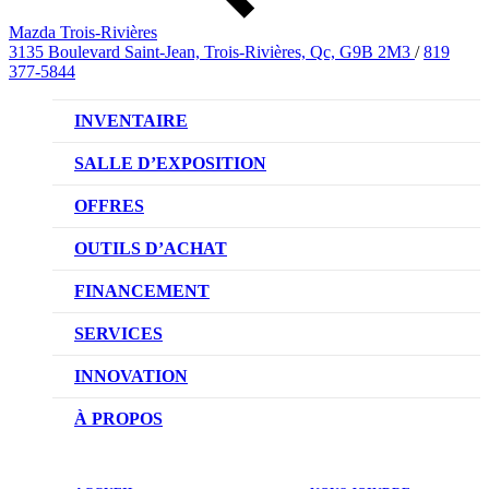
Mazda Trois-Rivières
3135 Boulevard Saint-Jean, Trois-Rivières, Qc, G9B 2M3
/
819
377-5844
INVENTAIRE
VÉHICULES NEUFS
SALLE D’EXPOSITION
VÉHICULES D’OCCASION
OFFRES
OFFRES DU CONCESSIONNAIRE
OUTILS D’ACHAT
CONFIGUREZ VOTRE VÉHICULE
FINANCEMENT
RÉSERVEZ UN ESSAI ROUTIER
NOTRE DIFFÉRENCE
SERVICES
DEMANDEZ UN PRIX
DEMANDE DE CRÉDIT AUTO
NOTRE PROMESSE
INNOVATION
ÉVALUEZ VOTRE ÉCHANGE
PRENDRE UN RENDEZ-VOUS
TECHNOLOGIE SKYACTIV
À PROPOS
PROMOTIONS DU SERVICE
TRACTION INTÉGRALE I-ACTIV
NOTRE HISTOIRE