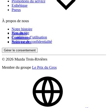
Kilométrage
Promotions du service
Esthétique
Pneus
De 0 km à 500 000 km
À propos de nous
Notre histoire
Plan du site
Actualités
Conditions d’utilisation
Évaluations
Politique de confidentialité
Nous joindre
Gérer le consentement
(0)
Appliquer
© 2026 Mazda Trois-Rivières
Membre du groupe
Le Prix du Gros
Réinitialiser