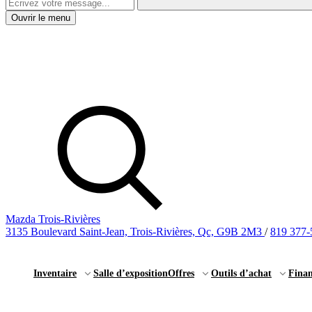
Ouvrir le menu
Mazda Trois-Rivières
3135 Boulevard Saint-Jean, Trois-Rivières, Qc, G9B 2M3
/
819 377-
Inventaire
Salle d’exposition
Offres
Outils d’achat
Fina