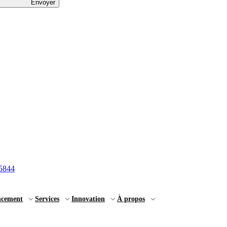
Envoyer
5844
ncement
Services
Innovation
À propos