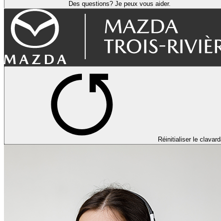
Des questions? Je peux vous aider.
Réinitialiser le clavar