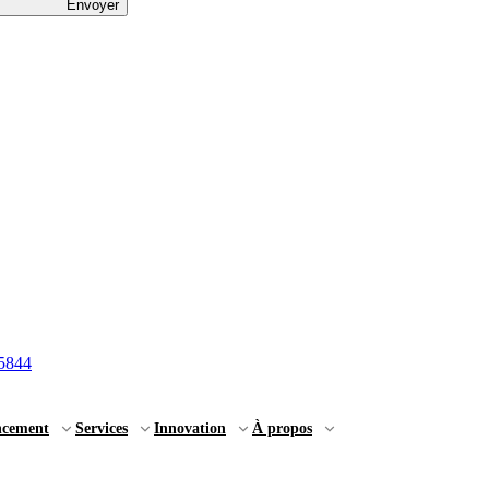
Envoyer
5844
ncement
Services
Innovation
À propos