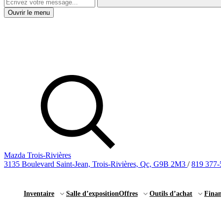
Ouvrir le menu
Mazda Trois-Rivières
3135 Boulevard Saint-Jean, Trois-Rivières, Qc, G9B 2M3
/
819 377-
Inventaire
Salle d’exposition
Offres
Outils d’achat
Fina