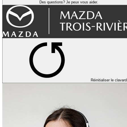
Des questions? Je peux vous aider.
Réinitialiser le clavar