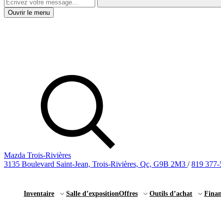
Ouvrir le menu
Mazda Trois-Rivières
3135 Boulevard Saint-Jean, Trois-Rivières, Qc, G9B 2M3
/
819 377-
Inventaire
Salle d’exposition
Offres
Outils d’achat
Fina