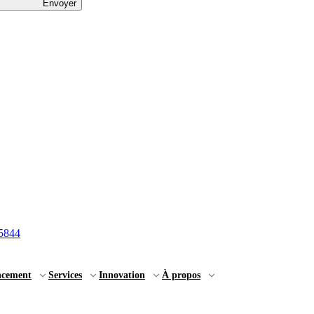
Envoyer
5844
ncement
Services
Innovation
À propos