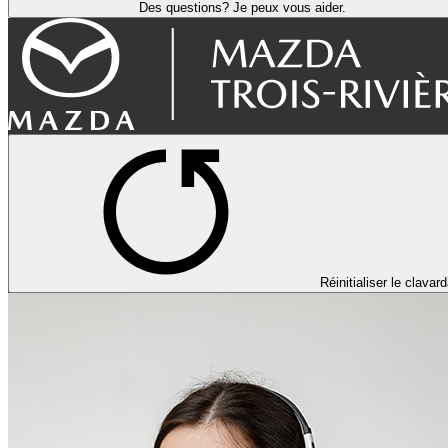
Des questions? Je peux vous aider.
Réinitialiser le clavar