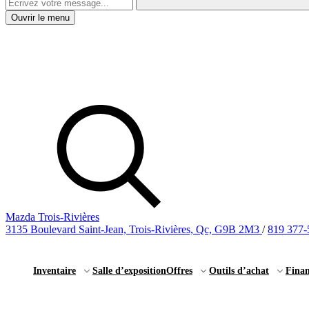
Ouvrir le menu
Mazda Trois-Rivières
3135 Boulevard Saint-Jean, Trois-Rivières, Qc, G9B 2M3
/
819 377-
Inventaire
Salle d’exposition
Offres
Outils d’achat
Fina