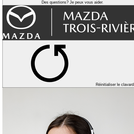
Des questions? Je peux vous aider.
Réinitialiser le clavar