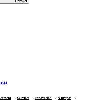
Envoyer
5844
ncement
Services
Innovation
À propos