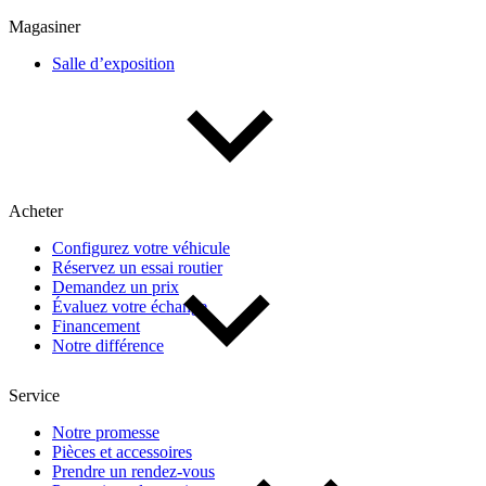
Multisegments & VUS
Sport & coupés
Magasiner
Salle d’exposition
Année
De 2000 à 2027
Acheter
Prix
Configurez votre véhicule
Réservez un essai routier
De 5 000 $ à 100 000 $
Demandez un prix
Évaluez votre échange
Financement
Notre différence
Paiement hebdo
Service
De 0 $ à 1 000 $
Notre promesse
Pièces et accessoires
Prendre un rendez-vous