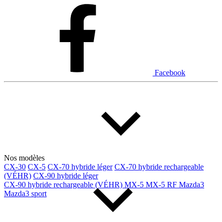
Dodge
Fiat
Ford
Genesis
GMC
Honda
Hyundai
INEOS
Infiniti
Jaguar
Jeep
Kia
Facebook
Land Rover
Lexus
Lincoln
Maserati
Mazda
Mercedes Benz
Mercedes-Benz
Mini
Mitsubishi
Nissan
Ram
Subaru
Toyota
Volkswagen
Volvo
Nos modèles
CX-30
CX-5
CX-70 hybride léger
CX-70 hybride rechargeable
(VÉHR)
CX-90 hybride léger
Type de véhicule
CX-90 hybride rechargeable (VÉHR)
MX-5
MX-5 RF
Mazda3
Mazda3 sport
Camions
Compactes & berlines
Fourgons
Hybride / électrique