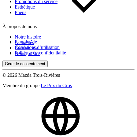
Kilométrage
Promotions du service
Esthétique
Pneus
De 0 km à 500 000 km
À propos de nous
Notre histoire
Plan du site
Actualités
Conditions d’utilisation
Évaluations
Politique de confidentialité
Nous joindre
Gérer le consentement
(0)
Appliquer
© 2026 Mazda Trois-Rivières
Membre du groupe
Le Prix du Gros
Réinitialiser