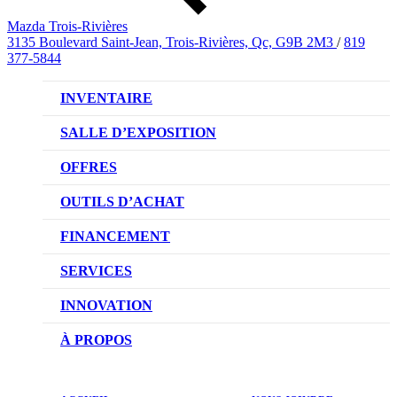
Mazda Trois-Rivières
3135 Boulevard Saint-Jean, Trois-Rivières, Qc, G9B 2M3
/
819
377-5844
INVENTAIRE
VÉHICULES NEUFS
SALLE D’EXPOSITION
VÉHICULES D’OCCASION
OFFRES
OFFRES DU CONCESSIONNAIRE
OUTILS D’ACHAT
CONFIGUREZ VOTRE VÉHICULE
FINANCEMENT
RÉSERVEZ UN ESSAI ROUTIER
NOTRE DIFFÉRENCE
SERVICES
DEMANDEZ UN PRIX
DEMANDE DE CRÉDIT AUTO
NOTRE PROMESSE
INNOVATION
ÉVALUEZ VOTRE ÉCHANGE
PRENDRE UN RENDEZ-VOUS
TECHNOLOGIE SKYACTIV
À PROPOS
PROMOTIONS DU SERVICE
TRACTION INTÉGRALE I-ACTIV
NOTRE HISTOIRE