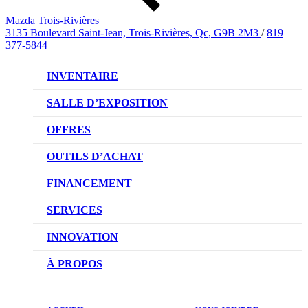
Mazda Trois-Rivières
3135 Boulevard Saint-Jean, Trois-Rivières, Qc, G9B 2M3
/
819
377-5844
INVENTAIRE
VÉHICULES NEUFS
SALLE D’EXPOSITION
VÉHICULES D’OCCASION
OFFRES
OFFRES DU CONCESSIONNAIRE
OUTILS D’ACHAT
CONFIGUREZ VOTRE VÉHICULE
FINANCEMENT
RÉSERVEZ UN ESSAI ROUTIER
NOTRE DIFFÉRENCE
SERVICES
DEMANDEZ UN PRIX
DEMANDE DE CRÉDIT AUTO
NOTRE PROMESSE
INNOVATION
ÉVALUEZ VOTRE ÉCHANGE
PRENDRE UN RENDEZ-VOUS
TECHNOLOGIE SKYACTIV
À PROPOS
PROMOTIONS DU SERVICE
TRACTION INTÉGRALE I-ACTIV
NOTRE HISTOIRE