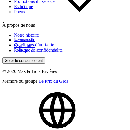
Kilométrage
Promotions du service
Esthétique
Pneus
De 0 km à 500 000 km
À propos de nous
Notre histoire
Plan du site
Actualités
Conditions d’utilisation
Évaluations
Politique de confidentialité
Nous joindre
Gérer le consentement
(0)
Appliquer
© 2026 Mazda Trois-Rivières
Membre du groupe
Le Prix du Gros
Réinitialiser