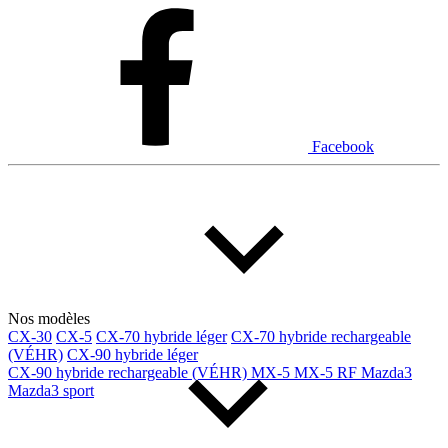
Dodge
Fiat
Ford
Genesis
GMC
Honda
Hyundai
INEOS
Infiniti
Jaguar
Jeep
Kia
Facebook
Land Rover
Lexus
Lincoln
Maserati
Mazda
Mercedes Benz
Mercedes-Benz
Mini
Mitsubishi
Nissan
Ram
Subaru
Tesla
Toyota
Volkswagen
Volvo
Nos modèles
CX-30
CX-5
CX-70 hybride léger
CX-70 hybride rechargeable
(VÉHR)
CX-90 hybride léger
Type de véhicule
CX-90 hybride rechargeable (VÉHR)
MX-5
MX-5 RF
Mazda3
Mazda3 sport
Camions
Compactes & berlines
Fourgons
Hybride / électrique