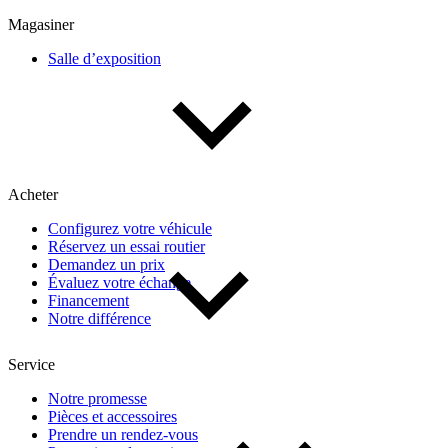
Multisegments & VUS
Sport & coupés
Magasiner
Salle d’exposition
Année
De 2000 à 2027
Acheter
Prix
Configurez votre véhicule
Réservez un essai routier
De 5 000 $ à 100 000 $
Demandez un prix
Évaluez votre échange
Financement
Notre différence
Paiement hebdo
Service
De 0 $ à 1 000 $
Notre promesse
Pièces et accessoires
Prendre un rendez-vous