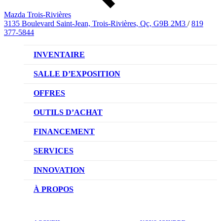
Mazda Trois-Rivières
3135 Boulevard Saint-Jean, Trois-Rivières, Qc, G9B 2M3
/
819
377-5844
INVENTAIRE
VÉHICULES NEUFS
SALLE D’EXPOSITION
VÉHICULES D’OCCASION
OFFRES
OFFRES DU CONCESSIONNAIRE
OUTILS D’ACHAT
CONFIGUREZ VOTRE VÉHICULE
FINANCEMENT
RÉSERVEZ UN ESSAI ROUTIER
NOTRE DIFFÉRENCE
SERVICES
DEMANDEZ UN PRIX
DEMANDE DE CRÉDIT AUTO
NOTRE PROMESSE
INNOVATION
ÉVALUEZ VOTRE ÉCHANGE
PRENDRE UN RENDEZ-VOUS
TECHNOLOGIE SKYACTIV
À PROPOS
PROMOTIONS DU SERVICE
TRACTION INTÉGRALE I-ACTIV
NOTRE HISTOIRE