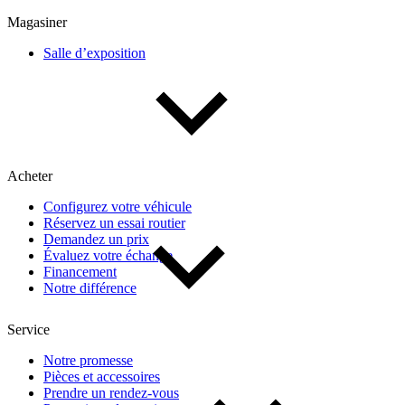
Multisegments & VUS
Sport & coupés
Magasiner
Salle d’exposition
Année
De 2000 à 2027
Acheter
Prix
Configurez votre véhicule
Réservez un essai routier
De 5 000 $ à 100 000 $
Demandez un prix
Évaluez votre échange
Financement
Notre différence
Paiement hebdo
Service
De 0 $ à 1 000 $
Notre promesse
Pièces et accessoires
Prendre un rendez-vous