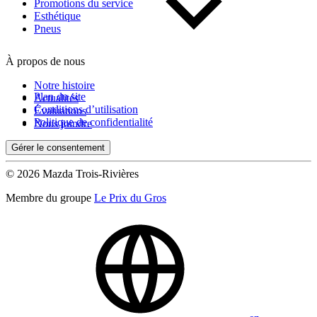
Kilométrage
Promotions du service
Esthétique
Pneus
De 0 km à 500 000 km
À propos de nous
Notre histoire
Plan du site
Actualités
Conditions d’utilisation
Évaluations
Politique de confidentialité
Nous joindre
Gérer le consentement
(0)
Appliquer
© 2026 Mazda Trois-Rivières
Membre du groupe
Le Prix du Gros
Réinitialiser