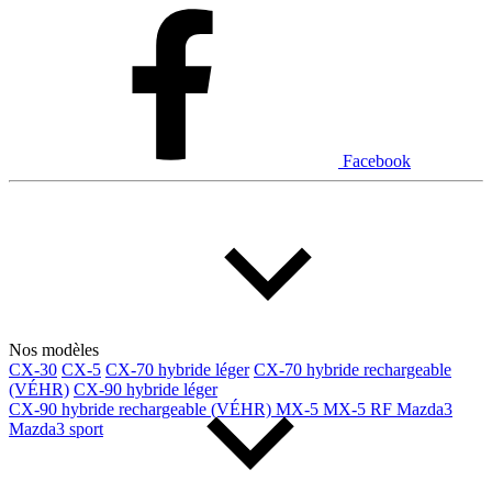
Dodge
Fiat
Ford
Genesis
GMC
Honda
Hyundai
INEOS
Infiniti
Jaguar
Jeep
Kia
Facebook
Land Rover
Lexus
Lincoln
Maserati
Mazda
Mercedes Benz
Mercedes-Benz
Mini
Mitsubishi
Nissan
Ram
Subaru
Toyota
Volkswagen
Volvo
Nos modèles
CX-30
CX-5
CX-70 hybride léger
CX-70 hybride rechargeable
(VÉHR)
CX-90 hybride léger
Type de véhicule
CX-90 hybride rechargeable (VÉHR)
MX-5
MX-5 RF
Mazda3
Mazda3 sport
Camions
Compactes & berlines
Fourgons
Hybride / électrique