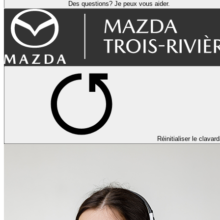
Des questions? Je peux vous aider.
Réinitialiser le clavar