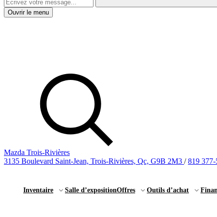
Ouvrir le menu
Mazda Trois-Rivières
3135 Boulevard Saint-Jean, Trois-Rivières, Qc, G9B 2M3
/
819 377-
Inventaire
Salle d’exposition
Offres
Outils d’achat
Fina