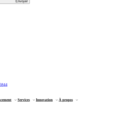
Envoyer
5844
ncement
Services
Innovation
À propos