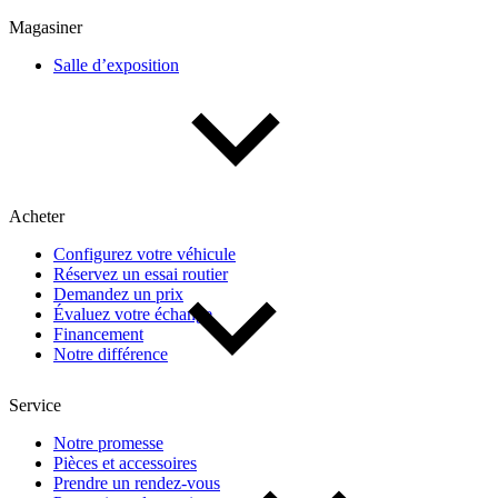
Multisegments & VUS
Sport & coupés
Magasiner
Salle d’exposition
Année
De 2000 à 2027
Acheter
Prix
Configurez votre véhicule
Réservez un essai routier
De 5 000 $ à 100 000 $
Demandez un prix
Évaluez votre échange
Financement
Notre différence
Paiement hebdo
Service
De 0 $ à 1 000 $
Notre promesse
Pièces et accessoires
Prendre un rendez-vous