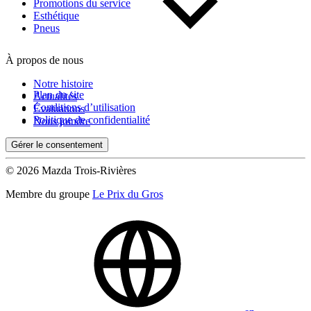
Kilométrage
Promotions du service
Esthétique
Pneus
De 0 km à 500 000 km
À propos de nous
Notre histoire
Plan du site
Actualités
Conditions d’utilisation
Évaluations
Politique de confidentialité
Nous joindre
Gérer le consentement
(0)
Appliquer
© 2026 Mazda Trois-Rivières
Membre du groupe
Le Prix du Gros
Réinitialiser