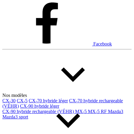
Dodge
Fiat
Ford
Genesis
GMC
Honda
Hyundai
INEOS
Infiniti
Jaguar
Jeep
Kia
Facebook
Land Rover
Lexus
Lincoln
Maserati
Mazda
Mercedes Benz
Mercedes-Benz
Mini
Mitsubishi
Nissan
Ram
Subaru
Tesla
Toyota
Volkswagen
Volvo
Nos modèles
CX-30
CX-5
CX-70 hybride léger
CX-70 hybride rechargeable
(VÉHR)
CX-90 hybride léger
Type de véhicule
CX-90 hybride rechargeable (VÉHR)
MX-5
MX-5 RF
Mazda3
Mazda3 sport
Camions
Compactes & berlines
Fourgons
Hybride / électrique