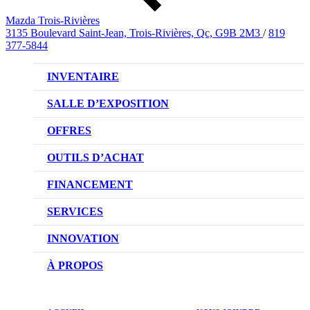
Mazda Trois-Rivières
3135 Boulevard Saint-Jean, Trois-Rivières, Qc, G9B 2M3
/
819
377-5844
INVENTAIRE
VÉHICULES NEUFS
SALLE D’EXPOSITION
VÉHICULES D’OCCASION
OFFRES
OFFRES DU CONCESSIONNAIRE
OUTILS D’ACHAT
CONFIGUREZ VOTRE VÉHICULE
FINANCEMENT
RÉSERVEZ UN ESSAI ROUTIER
NOTRE DIFFÉRENCE
SERVICES
DEMANDEZ UN PRIX
DEMANDE DE CRÉDIT AUTO
NOTRE PROMESSE
INNOVATION
ÉVALUEZ VOTRE ÉCHANGE
PRENDRE UN RENDEZ-VOUS
TECHNOLOGIE SKYACTIV
À PROPOS
PROMOTIONS DU SERVICE
TRACTION INTÉGRALE I-ACTIV
NOTRE HISTOIRE