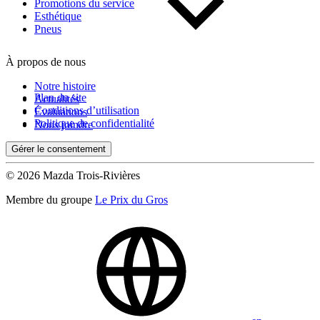
Kilométrage
Promotions du service
Esthétique
Pneus
De 0 km à 500 000 km
À propos de nous
Notre histoire
Plan du site
Actualités
Conditions d’utilisation
Évaluations
Politique de confidentialité
Nous joindre
Gérer le consentement
(0)
Appliquer
© 2026 Mazda Trois-Rivières
Membre du groupe
Le Prix du Gros
Réinitialiser