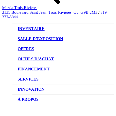
Mazda Trois-Rivières
3135 Boulevard Saint-Jean, Trois-Rivières, Qc, G9B 2M3
/
819
377-5844
INVENTAIRE
VÉHICULES NEUFS
SALLE D’EXPOSITION
VÉHICULES D’OCCASION
OFFRES
OFFRES DU CONCESSIONNAIRE
OUTILS D’ACHAT
CONFIGUREZ VOTRE VÉHICULE
FINANCEMENT
RÉSERVEZ UN ESSAI ROUTIER
NOTRE DIFFÉRENCE
SERVICES
DEMANDEZ UN PRIX
DEMANDE DE CRÉDIT AUTO
NOTRE PROMESSE
INNOVATION
ÉVALUEZ VOTRE ÉCHANGE
PRENDRE UN RENDEZ-VOUS
TECHNOLOGIE SKYACTIV
À PROPOS
PROMOTIONS DU SERVICE
TRACTION INTÉGRALE I-ACTIV
NOTRE HISTOIRE