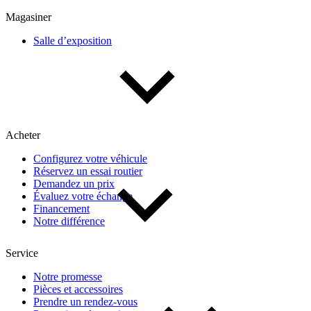
Multisegments & VUS
Sport & coupés
Magasiner
Salle d’exposition
Année
De 2000 à 2027
Acheter
Prix
Configurez votre véhicule
Réservez un essai routier
De 5 000 $ à 100 000 $
Demandez un prix
Évaluez votre échange
Financement
Notre différence
Paiement hebdo
Service
De 0 $ à 1 000 $
Notre promesse
Pièces et accessoires
Prendre un rendez-vous