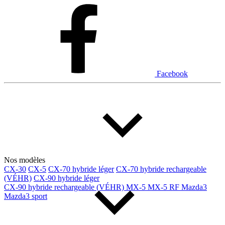
Dodge
Fiat
Ford
Genesis
GMC
Honda
Hyundai
INEOS
Infiniti
Jaguar
Jeep
Kia
Facebook
Land Rover
Lexus
Lincoln
Maserati
Mazda
Mercedes Benz
Mercedes-Benz
Mini
Mitsubishi
Nissan
Ram
Subaru
Tesla
Toyota
Volkswagen
Volvo
Nos modèles
CX-30
CX-5
CX-70 hybride léger
CX-70 hybride rechargeable
(VÉHR)
CX-90 hybride léger
Type de véhicule
CX-90 hybride rechargeable (VÉHR)
MX-5
MX-5 RF
Mazda3
Mazda3 sport
Camions
Compactes & berlines
Fourgons
Hybride / électrique