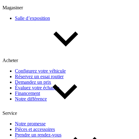
Multisegments & VUS
Sport & coupés
Magasiner
Salle d’exposition
Année
De 2000 à 2027
Acheter
Prix
Configurez votre véhicule
Réservez un essai routier
De 5 000 $ à 100 000 $
Demandez un prix
Évaluez votre échange
Financement
Notre différence
Paiement hebdo
Service
De 0 $ à 1 000 $
Notre promesse
Pièces et accessoires
Prendre un rendez-vous