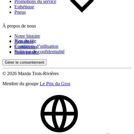
Kilométrage
Promotions du service
Esthétique
Pneus
De 0 km à 500 000 km
À propos de nous
Notre histoire
Plan du site
Actualités
Conditions d’utilisation
Évaluations
Politique de confidentialité
Nous joindre
Gérer le consentement
(0)
Appliquer
© 2026 Mazda Trois-Rivières
Membre du groupe
Le Prix du Gros
Réinitialiser