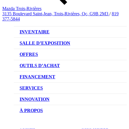
Mazda Trois-Rivières
3135 Boulevard Saint-Jean, Trois-Rivières, Qc, G9B 2M3
/
819
377-5844
INVENTAIRE
VÉHICULES NEUFS
SALLE D’EXPOSITION
VÉHICULES D’OCCASION
OFFRES
OFFRES DU CONCESSIONNAIRE
OUTILS D’ACHAT
CONFIGUREZ VOTRE VÉHICULE
FINANCEMENT
RÉSERVEZ UN ESSAI ROUTIER
NOTRE DIFFÉRENCE
SERVICES
DEMANDEZ UN PRIX
DEMANDE DE CRÉDIT AUTO
NOTRE PROMESSE
INNOVATION
ÉVALUEZ VOTRE ÉCHANGE
PRENDRE UN RENDEZ-VOUS
TECHNOLOGIE SKYACTIV
À PROPOS
PROMOTIONS DU SERVICE
TRACTION INTÉGRALE I-ACTIV
NOTRE HISTOIRE