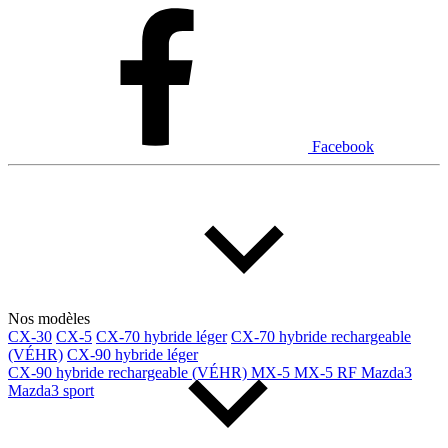
Dodge
Fiat
Ford
Genesis
GMC
Honda
Hyundai
INEOS
Infiniti
Jaguar
Jeep
Kia
Facebook
Land Rover
Lexus
Lincoln
Maserati
Mazda
Mercedes Benz
Mercedes-Benz
Mini
Mitsubishi
Nissan
Ram
Subaru
Toyota
Volkswagen
Volvo
Nos modèles
CX-30
CX-5
CX-70 hybride léger
CX-70 hybride rechargeable
(VÉHR)
CX-90 hybride léger
Type de véhicule
CX-90 hybride rechargeable (VÉHR)
MX-5
MX-5 RF
Mazda3
Mazda3 sport
Camions
Compactes & berlines
Fourgons
Hybride / électrique