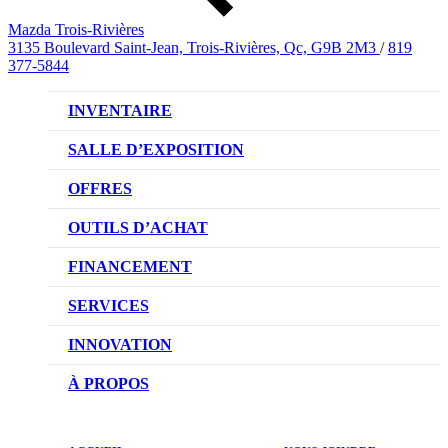
Mazda Trois-Rivières
3135 Boulevard Saint-Jean, Trois-Rivières, Qc, G9B 2M3
/
819
377-5844
INVENTAIRE
VÉHICULES NEUFS
SALLE D’EXPOSITION
VÉHICULES D’OCCASION
OFFRES
OFFRES DU CONCESSIONNAIRE
OUTILS D’ACHAT
CONFIGUREZ VOTRE VÉHICULE
FINANCEMENT
RÉSERVEZ UN ESSAI ROUTIER
NOTRE DIFFÉRENCE
SERVICES
DEMANDEZ UN PRIX
DEMANDE DE CRÉDIT AUTO
NOTRE PROMESSE
INNOVATION
ÉVALUEZ VOTRE ÉCHANGE
PRENDRE UN RENDEZ-VOUS
TECHNOLOGIE SKYACTIV
À PROPOS
PROMOTIONS DU SERVICE
TRACTION INTÉGRALE I-ACTIV
NOTRE HISTOIRE