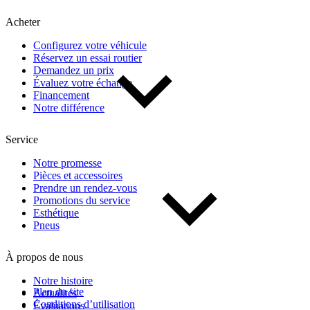
Kilométrage
Acheter
Configurez votre véhicule
De 0 km à 500 000 km
Réservez un essai routier
Demandez un prix
Évaluez votre échange
Financement
Notre différence
Service
(1)
Appliquer
Notre promesse
Pièces et accessoires
Prendre un rendez-vous
Promotions du service
Réinitialiser
Esthétique
Pneus
À propos de nous
Notre histoire
Plan du site
Actualités
Conditions d’utilisation
Évaluations