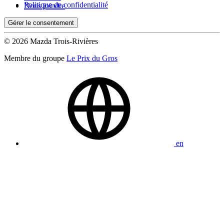
Politique de confidentialité
Nous joindre
Gérer le consentement
© 2026 Mazda Trois-Rivières
Membre du groupe
Le Prix du Gros
en