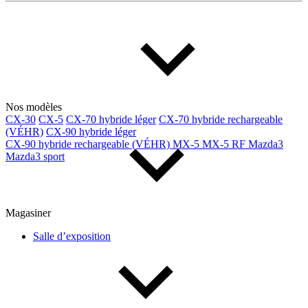
Multisegments & VUS
Sport & coupés
Année
De 2000 à 2027
Nos modèles
CX-30
CX-5
CX-70 hybride léger
CX-70 hybride rechargeable
(VÉHR)
CX-90 hybride léger
Prix
CX-90 hybride rechargeable (VÉHR)
MX-5
MX-5 RF
Mazda3
Mazda3 sport
De 5 000 $ à 100 000 $
Magasiner
Paiement hebdo
Salle d’exposition
De 0 $ à 1 000 $