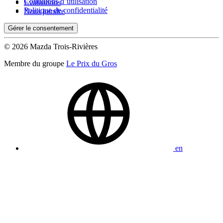
Conditions d’utilisation
Évaluations
Politique de confidentialité
Nous joindre
Gérer le consentement
© 2026 Mazda Trois-Rivières
Membre du groupe
Le Prix du Gros
en