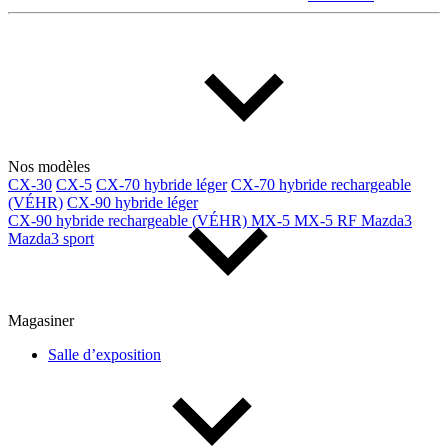
Multisegments & VUS
Sport & coupés
Année
De 2000 à 2027
Nos modèles
CX-30
CX-5
CX-70 hybride léger
CX-70 hybride rechargeable
Prix
(VÉHR)
CX-90 hybride léger
CX-90 hybride rechargeable (VÉHR)
MX-5
MX-5 RF
Mazda3
Mazda3 sport
De 5 000 $ à 100 000 $
Magasiner
Paiement hebdo
Salle d’exposition
De 0 $ à 1 000 $