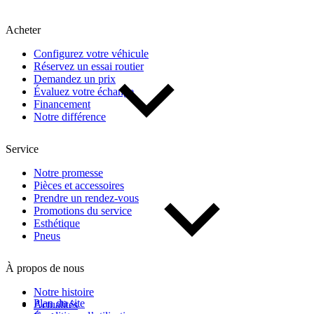
Kilométrage
Acheter
De 0 km à 500 000 km
Configurez votre véhicule
Réservez un essai routier
Demandez un prix
Évaluez votre échange
Financement
Notre différence
Service
(1)
Appliquer
Notre promesse
Pièces et accessoires
Prendre un rendez-vous
Promotions du service
Réinitialiser
Esthétique
Pneus
À propos de nous
Notre histoire
Plan du site
Actualités