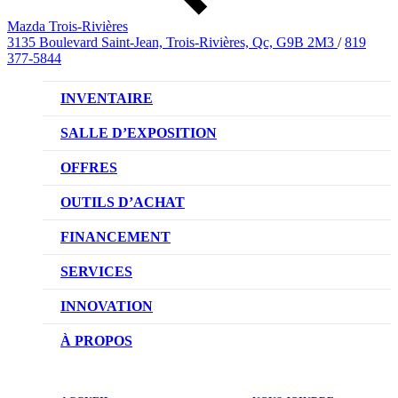
Mazda Trois-Rivières
3135 Boulevard Saint-Jean, Trois-Rivières, Qc, G9B 2M3
/
819
377-5844
INVENTAIRE
VÉHICULES NEUFS
SALLE D’EXPOSITION
VÉHICULES D’OCCASION
OFFRES
OFFRES DU CONCESSIONNAIRE
OUTILS D’ACHAT
CONFIGUREZ VOTRE VÉHICULE
FINANCEMENT
RÉSERVEZ UN ESSAI ROUTIER
NOTRE DIFFÉRENCE
SERVICES
DEMANDEZ UN PRIX
DEMANDE DE CRÉDIT AUTO
NOTRE PROMESSE
INNOVATION
ÉVALUEZ VOTRE ÉCHANGE
PRENDRE UN RENDEZ-VOUS
TECHNOLOGIE SKYACTIV
À PROPOS
PROMOTIONS DU SERVICE
TRACTION INTÉGRALE I-ACTIV
NOTRE HISTOIRE