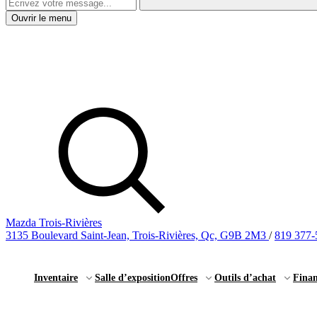
Ouvrir le menu
Mazda Trois-Rivières
3135 Boulevard Saint-Jean, Trois-Rivières, Qc, G9B 2M3
/
819 377-
Inventaire
Salle d’exposition
Offres
Outils d’achat
Fina