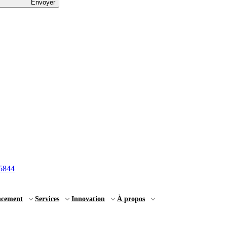
Envoyer
5844
ncement
Services
Innovation
À propos