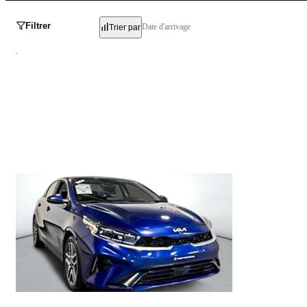
Filtrer
Date d'arrivage
Trier par
Kia Forte
EX 2024
43 369 km
21 995 $
20 995 $
- 1 000 $
Stock NA0324 / NIV 715594