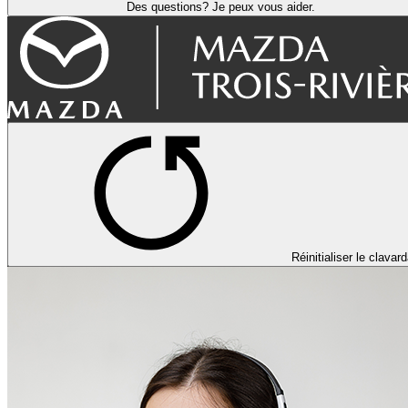
Des questions? Je peux vous aider.
Réinitialiser le clavar