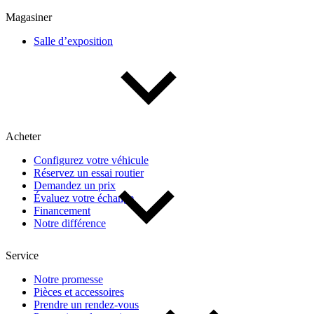
Multisegments & VUS
Sport & coupés
Magasiner
Salle d’exposition
Année
De 2000 à 2027
Acheter
Prix
Configurez votre véhicule
Réservez un essai routier
De 5 000 $ à 100 000 $
Demandez un prix
Évaluez votre échange
Financement
Notre différence
Paiement hebdo
Service
De 0 $ à 1 000 $
Notre promesse
Pièces et accessoires
Prendre un rendez-vous