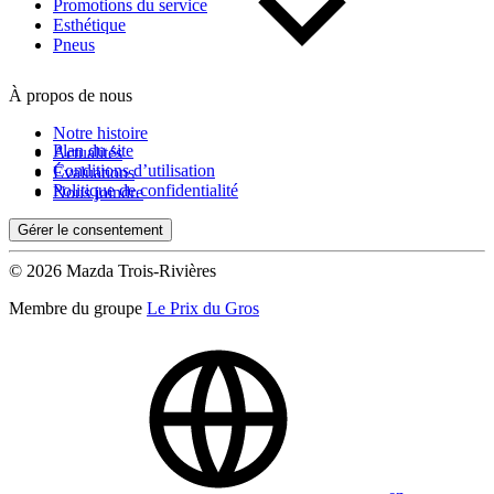
Kilométrage
Promotions du service
Esthétique
Pneus
De 0 km à 500 000 km
À propos de nous
Notre histoire
Plan du site
Actualités
Conditions d’utilisation
Évaluations
Politique de confidentialité
Nous joindre
Gérer le consentement
(0)
Appliquer
© 2026 Mazda Trois-Rivières
Membre du groupe
Le Prix du Gros
Réinitialiser