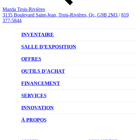
Mazda Trois-Rivières
3135 Boulevard Saint-Jean, Trois-Rivières, Qc, G9B 2M3
/
819
377-5844
INVENTAIRE
VÉHICULES NEUFS
SALLE D’EXPOSITION
VÉHICULES D’OCCASION
OFFRES
OFFRES DU CONCESSIONNAIRE
OUTILS D’ACHAT
CONFIGUREZ VOTRE VÉHICULE
FINANCEMENT
RÉSERVEZ UN ESSAI ROUTIER
NOTRE DIFFÉRENCE
SERVICES
DEMANDEZ UN PRIX
DEMANDE DE CRÉDIT AUTO
NOTRE PROMESSE
INNOVATION
ÉVALUEZ VOTRE ÉCHANGE
PRENDRE UN RENDEZ-VOUS
TECHNOLOGIE SKYACTIV
À PROPOS
PROMOTIONS DU SERVICE
TRACTION INTÉGRALE I-ACTIV
NOTRE HISTOIRE