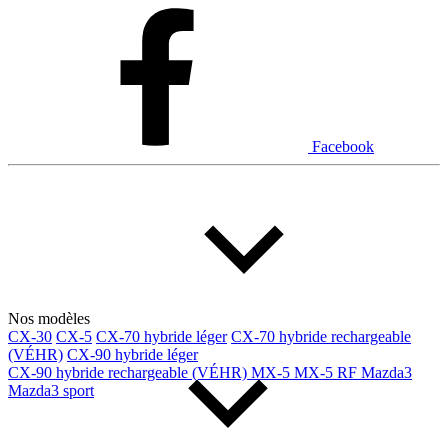
Dodge
Fiat
Ford
Genesis
GMC
Honda
Hyundai
INEOS
Infiniti
Jaguar
Jeep
Kia
Facebook
Land Rover
Lexus
Lincoln
Maserati
Mazda
Mercedes Benz
Mercedes-Benz
Mini
Mitsubishi
Nissan
Ram
Subaru
Tesla
Toyota
Volkswagen
Volvo
Nos modèles
CX-30
CX-5
CX-70 hybride léger
CX-70 hybride rechargeable
(VÉHR)
CX-90 hybride léger
Type de véhicule
CX-90 hybride rechargeable (VÉHR)
MX-5
MX-5 RF
Mazda3
Mazda3 sport
Camions
Compactes & berlines
Fourgons
Hybride / électrique