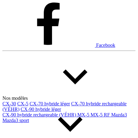
Dodge
Fiat
Ford
Genesis
GMC
Honda
Hyundai
INEOS
Infiniti
Jaguar
Jeep
Kia
Facebook
Land Rover
Lexus
Lincoln
Maserati
Mazda
Mercedes Benz
Mercedes-Benz
Mini
Mitsubishi
Nissan
Ram
Subaru
Tesla
Toyota
Volkswagen
Volvo
Nos modèles
CX-30
CX-5
CX-70 hybride léger
CX-70 hybride rechargeable
(VÉHR)
CX-90 hybride léger
Type de véhicule
CX-90 hybride rechargeable (VÉHR)
MX-5
MX-5 RF
Mazda3
Mazda3 sport
Camions
Compactes & berlines
Fourgons
Hybride / électrique