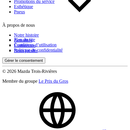
Kilométrage
Promotions du service
Esthétique
Pneus
De 0 km à 500 000 km
À propos de nous
Notre histoire
Plan du site
Actualités
Conditions d’utilisation
Évaluations
Politique de confidentialité
Nous joindre
Gérer le consentement
(0)
Appliquer
© 2026 Mazda Trois-Rivières
Membre du groupe
Le Prix du Gros
Réinitialiser