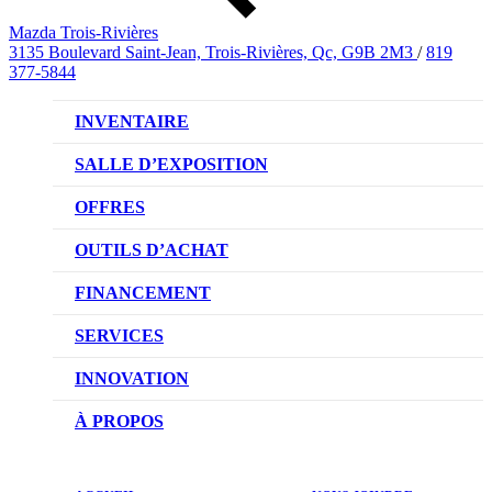
Mazda Trois-Rivières
3135 Boulevard Saint-Jean, Trois-Rivières, Qc, G9B 2M3
/
819
377-5844
INVENTAIRE
VÉHICULES NEUFS
SALLE D’EXPOSITION
VÉHICULES D’OCCASION
OFFRES
OFFRES DU CONCESSIONNAIRE
OUTILS D’ACHAT
CONFIGUREZ VOTRE VÉHICULE
FINANCEMENT
RÉSERVEZ UN ESSAI ROUTIER
NOTRE DIFFÉRENCE
SERVICES
DEMANDEZ UN PRIX
DEMANDE DE CRÉDIT AUTO
NOTRE PROMESSE
INNOVATION
ÉVALUEZ VOTRE ÉCHANGE
PRENDRE UN RENDEZ-VOUS
TECHNOLOGIE SKYACTIV
À PROPOS
PROMOTIONS DU SERVICE
TRACTION INTÉGRALE I-ACTIV
NOTRE HISTOIRE