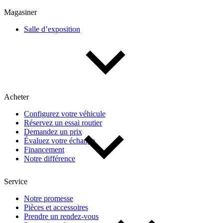
Multisegments & VUS
Sport & coupés
Magasiner
Salle d’exposition
Année
De 2000 à 2027
Acheter
Prix
Configurez votre véhicule
Réservez un essai routier
De 5 000 $ à 100 000 $
Demandez un prix
Évaluez votre échange
Financement
Notre différence
Paiement hebdo
Service
De 0 $ à 1 000 $
Notre promesse
Pièces et accessoires
Prendre un rendez-vous