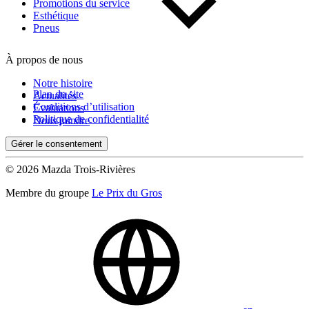
Kilométrage
Promotions du service
Esthétique
Pneus
De 0 km à 500 000 km
À propos de nous
Notre histoire
Plan du site
Actualités
Conditions d’utilisation
Évaluations
Politique de confidentialité
Nous joindre
Gérer le consentement
(0)
Appliquer
© 2026 Mazda Trois-Rivières
Membre du groupe
Le Prix du Gros
Réinitialiser