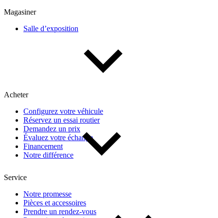
Multisegments & VUS
Sport & coupés
Magasiner
Salle d’exposition
Année
De 2000 à 2027
Acheter
Prix
Configurez votre véhicule
Réservez un essai routier
De 5 000 $ à 100 000 $
Demandez un prix
Évaluez votre échange
Financement
Notre différence
Paiement hebdo
Service
De 0 $ à 1 000 $
Notre promesse
Pièces et accessoires
Prendre un rendez-vous