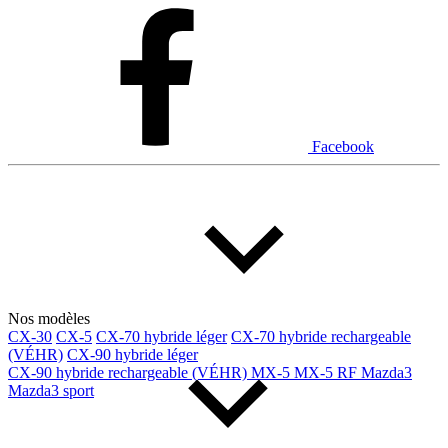
Dodge
Fiat
Ford
Genesis
GMC
Honda
Hyundai
INEOS
Infiniti
Jaguar
Jeep
Kia
Facebook
Land Rover
Lexus
Lincoln
Maserati
Mazda
Mercedes Benz
Mercedes-Benz
Mini
Mitsubishi
Nissan
Ram
Subaru
Tesla
Toyota
Volkswagen
Volvo
Nos modèles
CX-30
CX-5
CX-70 hybride léger
CX-70 hybride rechargeable
(VÉHR)
CX-90 hybride léger
Type de véhicule
CX-90 hybride rechargeable (VÉHR)
MX-5
MX-5 RF
Mazda3
Mazda3 sport
Camions
Compactes & berlines
Fourgons
Hybride / électrique