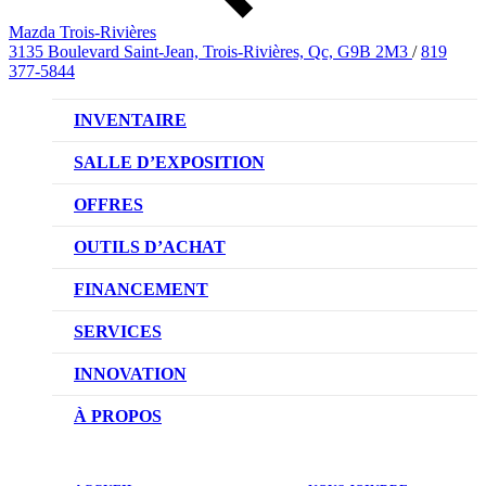
Mazda Trois-Rivières
3135 Boulevard Saint-Jean, Trois-Rivières, Qc, G9B 2M3
/
819
377-5844
INVENTAIRE
VÉHICULES NEUFS
SALLE D’EXPOSITION
VÉHICULES D’OCCASION
OFFRES
OFFRES DU CONCESSIONNAIRE
OUTILS D’ACHAT
CONFIGUREZ VOTRE VÉHICULE
FINANCEMENT
RÉSERVEZ UN ESSAI ROUTIER
NOTRE DIFFÉRENCE
SERVICES
DEMANDEZ UN PRIX
DEMANDE DE CRÉDIT AUTO
NOTRE PROMESSE
INNOVATION
ÉVALUEZ VOTRE ÉCHANGE
PRENDRE UN RENDEZ-VOUS
TECHNOLOGIE SKYACTIV
À PROPOS
PROMOTIONS DU SERVICE
TRACTION INTÉGRALE I-ACTIV
NOTRE HISTOIRE