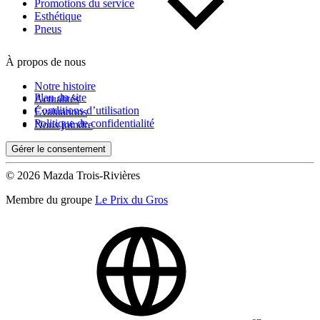
Kilométrage
Promotions du service
Esthétique
Pneus
De 0 km à 500 000 km
À propos de nous
Notre histoire
Plan du site
Actualités
Conditions d’utilisation
Évaluations
Politique de confidentialité
Nous joindre
Gérer le consentement
(0)
Appliquer
© 2026 Mazda Trois-Rivières
Membre du groupe
Le Prix du Gros
Réinitialiser