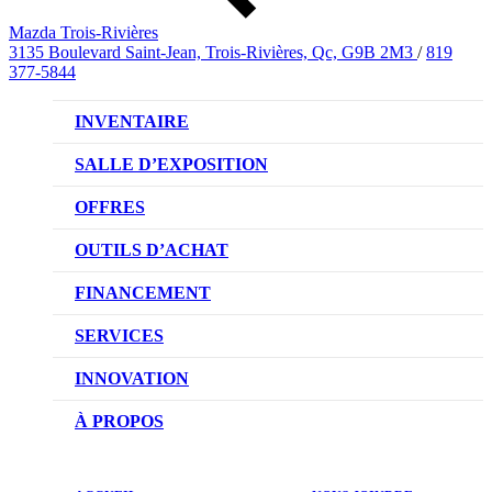
Mazda Trois-Rivières
3135 Boulevard Saint-Jean, Trois-Rivières, Qc, G9B 2M3
/
819
377-5844
INVENTAIRE
VÉHICULES NEUFS
SALLE D’EXPOSITION
VÉHICULES D’OCCASION
OFFRES
OFFRES DU CONCESSIONNAIRE
OUTILS D’ACHAT
CONFIGUREZ VOTRE VÉHICULE
FINANCEMENT
RÉSERVEZ UN ESSAI ROUTIER
NOTRE DIFFÉRENCE
SERVICES
DEMANDEZ UN PRIX
DEMANDE DE CRÉDIT AUTO
NOTRE PROMESSE
INNOVATION
ÉVALUEZ VOTRE ÉCHANGE
PRENDRE UN RENDEZ-VOUS
TECHNOLOGIE SKYACTIV
À PROPOS
PROMOTIONS DU SERVICE
TRACTION INTÉGRALE I-ACTIV
NOTRE HISTOIRE