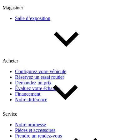
Multisegments & VUS
Sport & coupés
Magasiner
Salle d’exposition
Année
De 2000 à 2027
Acheter
Prix
Configurez votre véhicule
Réservez un essai routier
De 5 000 $ à 100 000 $
Demandez un prix
Évaluez votre échange
Financement
Notre différence
Paiement hebdo
Service
De 0 $ à 1 000 $
Notre promesse
Pièces et accessoires
Prendre un rendez-vous