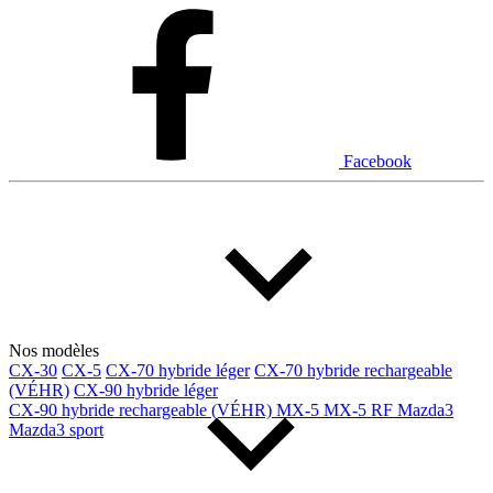
Dodge
Fiat
Ford
Genesis
GMC
Honda
Hyundai
INEOS
Infiniti
Jaguar
Jeep
Kia
Facebook
Land Rover
Lexus
Lincoln
Maserati
Mazda
Mercedes Benz
Mercedes-Benz
Mini
Mitsubishi
Nissan
Ram
Subaru
Toyota
Volkswagen
Volvo
Nos modèles
CX-30
CX-5
CX-70 hybride léger
CX-70 hybride rechargeable
(VÉHR)
CX-90 hybride léger
Type de véhicule
CX-90 hybride rechargeable (VÉHR)
MX-5
MX-5 RF
Mazda3
Mazda3 sport
Camions
Compactes & berlines
Fourgons
Hybride / électrique