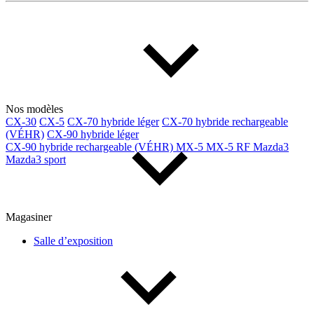
Multisegments & VUS
Sport & coupés
Année
De 2000 à 2027
Nos modèles
CX-30
CX-5
CX-70 hybride léger
CX-70 hybride rechargeable
(VÉHR)
CX-90 hybride léger
Prix
CX-90 hybride rechargeable (VÉHR)
MX-5
MX-5 RF
Mazda3
Mazda3 sport
De 5 000 $ à 100 000 $
Magasiner
Paiement hebdo
Salle d’exposition
De 0 $ à 1 000 $