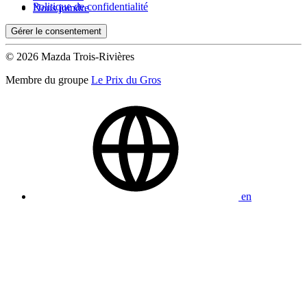
Politique de confidentialité
Nous joindre
Gérer le consentement
© 2026 Mazda Trois-Rivières
Membre du groupe
Le Prix du Gros
en