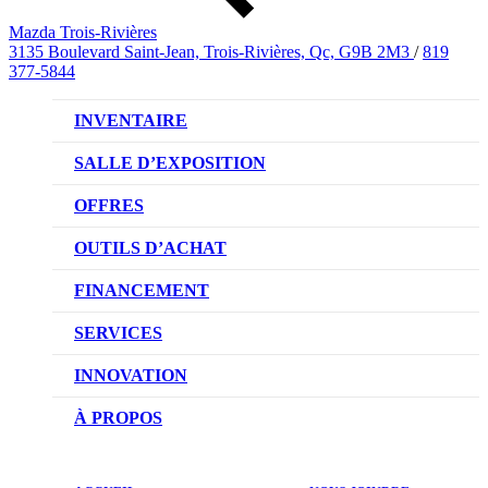
Mazda Trois-Rivières
3135 Boulevard Saint-Jean, Trois-Rivières, Qc, G9B 2M3
/
819
377-5844
INVENTAIRE
VÉHICULES NEUFS
SALLE D’EXPOSITION
VÉHICULES D’OCCASION
OFFRES
OFFRES DU CONCESSIONNAIRE
OUTILS D’ACHAT
CONFIGUREZ VOTRE VÉHICULE
FINANCEMENT
RÉSERVEZ UN ESSAI ROUTIER
NOTRE DIFFÉRENCE
SERVICES
DEMANDEZ UN PRIX
DEMANDE DE CRÉDIT AUTO
NOTRE PROMESSE
INNOVATION
ÉVALUEZ VOTRE ÉCHANGE
PRENDRE UN RENDEZ-VOUS
TECHNOLOGIE SKYACTIV
À PROPOS
PROMOTIONS DU SERVICE
TRACTION INTÉGRALE I-ACTIV
NOTRE HISTOIRE