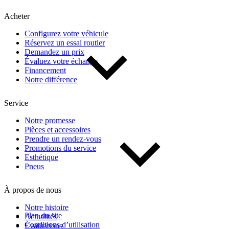
Kilométrage
Acheter
Configurez votre véhicule
De 0 km à 500 000 km
Réservez un essai routier
Demandez un prix
Évaluez votre échange
Financement
Notre différence
Service
(1)
Appliquer
Notre promesse
Pièces et accessoires
Prendre un rendez-vous
Promotions du service
Réinitialiser
Esthétique
Pneus
À propos de nous
Notre histoire
Plan du site
Actualités
Conditions d’utilisation
Évaluations