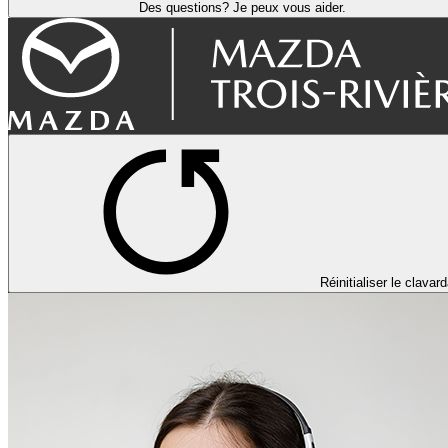
Des questions? Je peux vous aider.
Réinitialiser le clavar