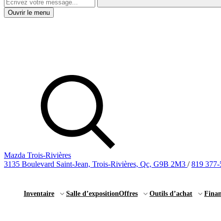
Ouvrir le menu
Mazda Trois-Rivières
3135 Boulevard Saint-Jean, Trois-Rivières, Qc, G9B 2M3
/
819 377-
Inventaire
Salle d’exposition
Offres
Outils d’achat
Fina