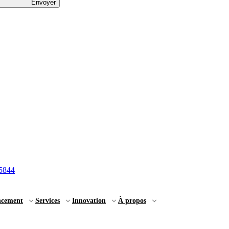
Envoyer
5844
ncement
Services
Innovation
À propos