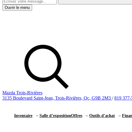
Ouvrir le menu
Mazda Trois-Rivières
3135 Boulevard Saint-Jean, Trois-Rivières, Qc, G9B 2M3
/
819 377-
Inventaire
Salle d’exposition
Offres
Outils d’achat
Fina