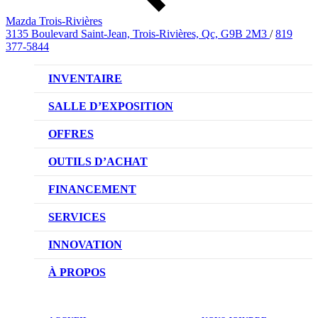
Mazda Trois-Rivières
3135 Boulevard Saint-Jean, Trois-Rivières, Qc, G9B 2M3
/
819
377-5844
INVENTAIRE
VÉHICULES NEUFS
SALLE D’EXPOSITION
VÉHICULES D’OCCASION
OFFRES
OFFRES DU CONCESSIONNAIRE
OUTILS D’ACHAT
CONFIGUREZ VOTRE VÉHICULE
FINANCEMENT
RÉSERVEZ UN ESSAI ROUTIER
NOTRE DIFFÉRENCE
SERVICES
DEMANDEZ UN PRIX
DEMANDE DE CRÉDIT AUTO
NOTRE PROMESSE
INNOVATION
ÉVALUEZ VOTRE ÉCHANGE
PRENDRE UN RENDEZ-VOUS
TECHNOLOGIE SKYACTIV
À PROPOS
PROMOTIONS DU SERVICE
TRACTION INTÉGRALE I-ACTIV
NOTRE HISTOIRE