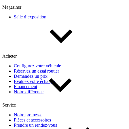
Multisegments & VUS
Sport & coupés
Magasiner
Salle d’exposition
Année
De 2000 à 2027
Acheter
Prix
Configurez votre véhicule
Réservez un essai routier
De 5 000 $ à 100 000 $
Demandez un prix
Évaluez votre échange
Financement
Notre différence
Paiement hebdo
Service
De 0 $ à 1 000 $
Notre promesse
Pièces et accessoires
Prendre un rendez-vous