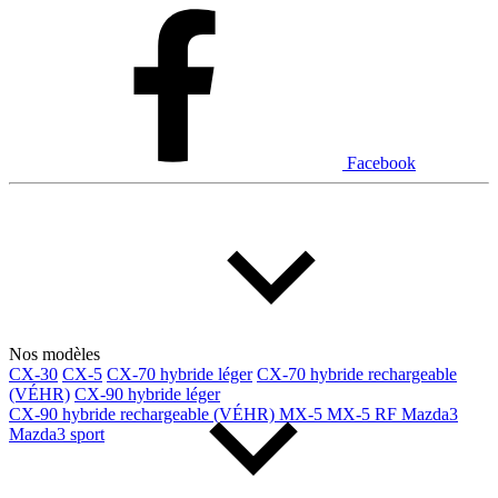
Dodge
Fiat
Ford
Genesis
GMC
Honda
Hyundai
INEOS
Infiniti
Jaguar
Jeep
Kia
Facebook
Land Rover
Lexus
Lincoln
Maserati
Mazda
Mercedes Benz
Mercedes-Benz
Mini
Mitsubishi
Nissan
Ram
Subaru
Toyota
Volkswagen
Volvo
Nos modèles
CX-30
CX-5
CX-70 hybride léger
CX-70 hybride rechargeable
(VÉHR)
CX-90 hybride léger
Type de véhicule
CX-90 hybride rechargeable (VÉHR)
MX-5
MX-5 RF
Mazda3
Mazda3 sport
Camions
Compactes & berlines
Fourgons
Hybride / électrique