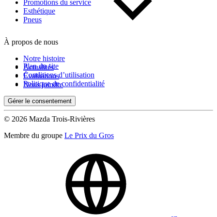
Kilométrage
Promotions du service
Esthétique
Pneus
De 0 km à 500 000 km
À propos de nous
Notre histoire
Plan du site
Actualités
Conditions d’utilisation
Évaluations
Politique de confidentialité
Nous joindre
Gérer le consentement
(0)
Appliquer
© 2026 Mazda Trois-Rivières
Membre du groupe
Le Prix du Gros
Réinitialiser