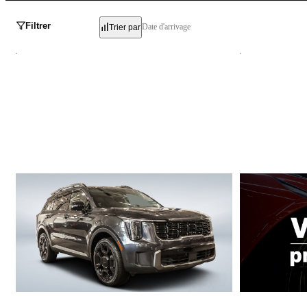
Filtrer
Date d'arrivage
Trier par
Kia Sorento
Kia Sorento
X-Line 2025
X-LINE AWD 2
16 081 km
31 939 km
44 795 $
44 995 $
43 995 $
Stock SE4429 / NIV 371332
Stock KCSPR0333