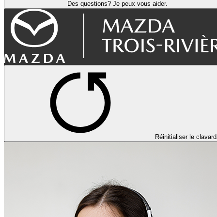
Des questions? Je peux vous aider.
Réinitialiser le clavar