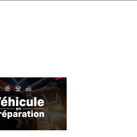
025
- 1 000 $
 / NIV 370303