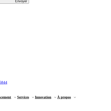
Envoyer
5844
ncement
Services
Innovation
À propos