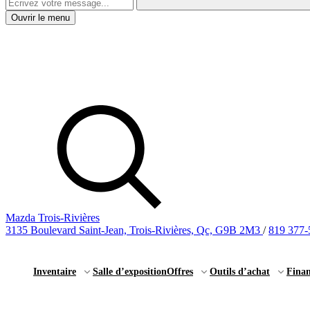
Ouvrir le menu
Mazda Trois-Rivières
3135 Boulevard Saint-Jean, Trois-Rivières, Qc, G9B 2M3
/
819 377-
Inventaire
Salle d’exposition
Offres
Outils d’achat
Fina