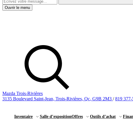
Ouvrir le menu
Mazda Trois-Rivières
3135 Boulevard Saint-Jean, Trois-Rivières, Qc, G9B 2M3
/
819 377-
Inventaire
Salle d’exposition
Offres
Outils d’achat
Fina