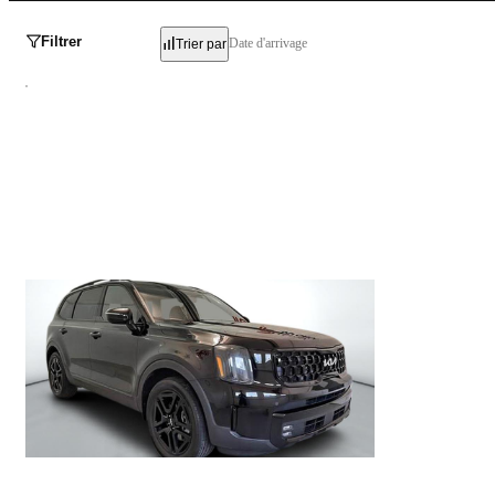
Filtrer
Date d'arrivage
Trier par
Kia Telluride
X-LINE AWD / 7 PASSAGERS 2024
48 580 km
48 495 $
Stock HE0002 / NIV 422525