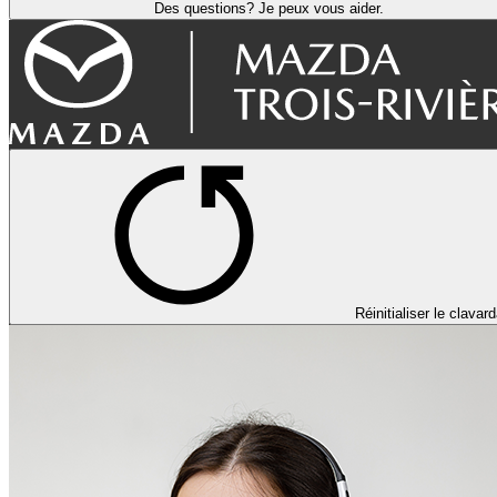
Des questions? Je peux vous aider.
Réinitialiser le clavar