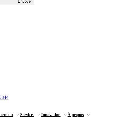
Envoyer
5844
ncement
Services
Innovation
À propos