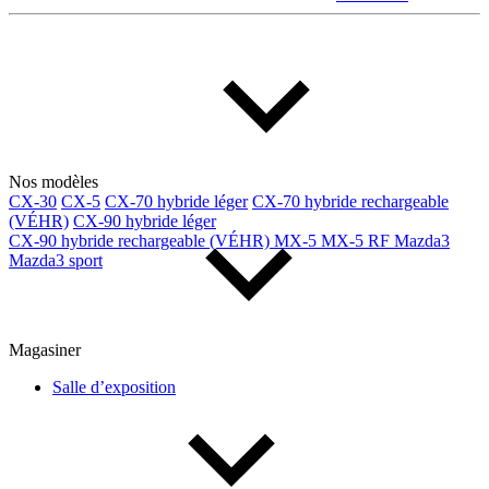
Multisegments & VUS
Sport & coupés
Année
De 2000 à 2027
Nos modèles
CX-30
CX-5
CX-70 hybride léger
CX-70 hybride rechargeable
Prix
(VÉHR)
CX-90 hybride léger
CX-90 hybride rechargeable (VÉHR)
MX-5
MX-5 RF
Mazda3
Mazda3 sport
De 5 000 $ à 100 000 $
Magasiner
Paiement hebdo
Salle d’exposition
De 0 $ à 1 000 $