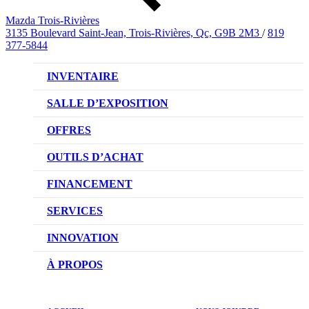
Mazda Trois-Rivières
3135 Boulevard Saint-Jean, Trois-Rivières, Qc, G9B 2M3
/
819
377-5844
INVENTAIRE
VÉHICULES NEUFS
SALLE D’EXPOSITION
VÉHICULES D’OCCASION
OFFRES
OFFRES DU CONCESSIONNAIRE
OUTILS D’ACHAT
CONFIGUREZ VOTRE VÉHICULE
FINANCEMENT
RÉSERVEZ UN ESSAI ROUTIER
NOTRE DIFFÉRENCE
SERVICES
DEMANDEZ UN PRIX
DEMANDE DE CRÉDIT AUTO
NOTRE PROMESSE
INNOVATION
ÉVALUEZ VOTRE ÉCHANGE
PRENDRE UN RENDEZ-VOUS
TECHNOLOGIE SKYACTIV
À PROPOS
PROMOTIONS DU SERVICE
TRACTION INTÉGRALE I-ACTIV
NOTRE HISTOIRE