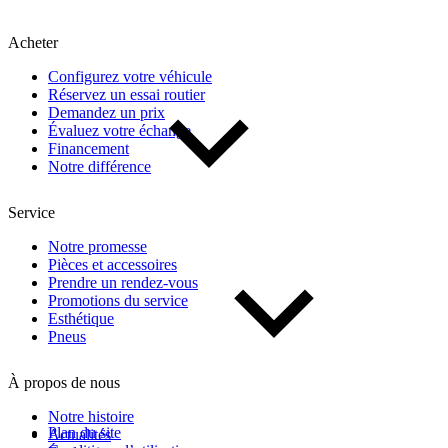
Kilométrage
Acheter
De 0 km à 500 000 km
Configurez votre véhicule
Réservez un essai routier
Demandez un prix
Évaluez votre échange
Financement
Notre différence
Service
(1)
Appliquer
Notre promesse
Pièces et accessoires
Prendre un rendez-vous
Promotions du service
Réinitialiser
Esthétique
Pneus
À propos de nous
Notre histoire
Plan du site
Actualités