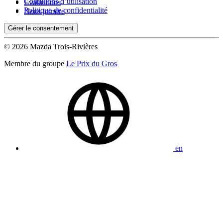
Conditions d’utilisation
Évaluations
Politique de confidentialité
Nous joindre
Gérer le consentement
© 2026 Mazda Trois-Rivières
Membre du groupe
Le Prix du Gros
en