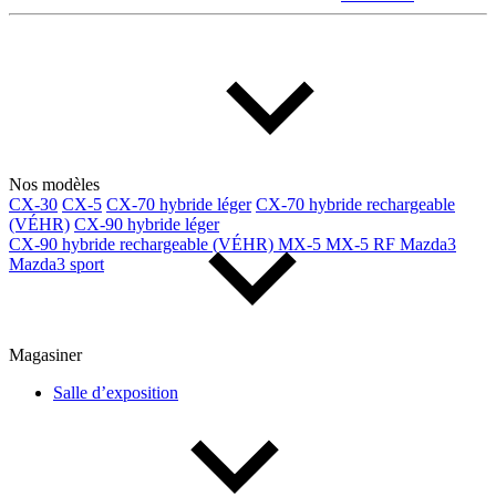
Multisegments & VUS
Sport & coupés
Année
De 2000 à 2027
Nos modèles
CX-30
CX-5
CX-70 hybride léger
CX-70 hybride rechargeable
Prix
(VÉHR)
CX-90 hybride léger
CX-90 hybride rechargeable (VÉHR)
MX-5
MX-5 RF
Mazda3
Mazda3 sport
De 5 000 $ à 100 000 $
Magasiner
Paiement hebdo
Salle d’exposition
De 0 $ à 1 000 $