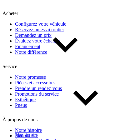
Kilométrage
Acheter
De 0 km à 500 000 km
Configurez votre véhicule
Réservez un essai routier
Demandez un prix
Évaluez votre échange
Financement
Notre différence
Service
(2)
Appliquer
Notre promesse
Pièces et accessoires
Prendre un rendez-vous
Promotions du service
Réinitialiser
Esthétique
Pneus
À propos de nous
Notre histoire
Plan du site
Actualités