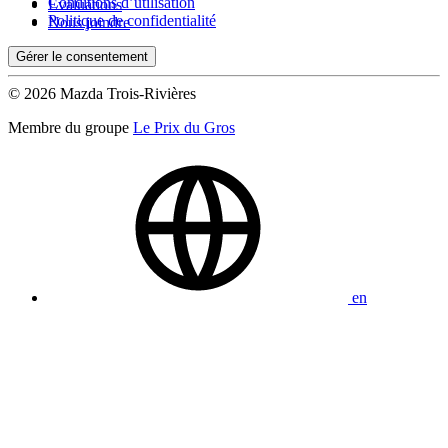
Conditions d’utilisation
Évaluations
Politique de confidentialité
Nous joindre
Gérer le consentement
© 2026 Mazda Trois-Rivières
Membre du groupe
Le Prix du Gros
en