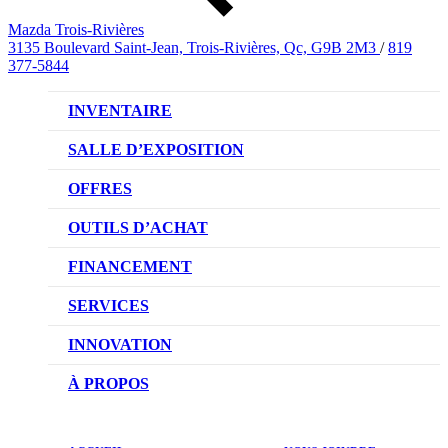
Mazda Trois-Rivières
3135 Boulevard Saint-Jean, Trois-Rivières, Qc, G9B 2M3
/
819
377-5844
INVENTAIRE
VÉHICULES NEUFS
SALLE D’EXPOSITION
VÉHICULES D’OCCASION
OFFRES
OFFRES DU CONCESSIONNAIRE
OUTILS D’ACHAT
CONFIGUREZ VOTRE VÉHICULE
FINANCEMENT
RÉSERVEZ UN ESSAI ROUTIER
NOTRE DIFFÉRENCE
SERVICES
DEMANDEZ UN PRIX
DEMANDE DE CRÉDIT AUTO
NOTRE PROMESSE
INNOVATION
ÉVALUEZ VOTRE ÉCHANGE
PRENDRE UN RENDEZ-VOUS
TECHNOLOGIE SKYACTIV
À PROPOS
PROMOTIONS DU SERVICE
TRACTION INTÉGRALE I-ACTIV
NOTRE HISTOIRE