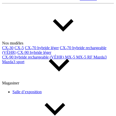
Multisegments & VUS
Sport & coupés
Année
De 2000 à 2027
Nos modèles
CX-30
CX-5
CX-70 hybride léger
CX-70 hybride rechargeable
Prix
(VÉHR)
CX-90 hybride léger
CX-90 hybride rechargeable (VÉHR)
MX-5
MX-5 RF
Mazda3
Mazda3 sport
De 5 000 $ à 100 000 $
Magasiner
Paiement hebdo
Salle d’exposition
De 0 $ à 1 000 $