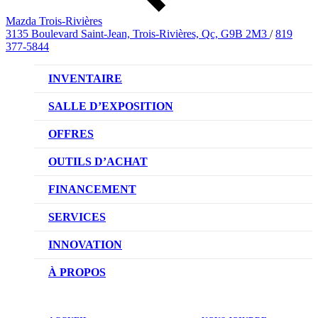
Mazda Trois-Rivières
3135 Boulevard Saint-Jean, Trois-Rivières, Qc, G9B 2M3
/
819
377-5844
INVENTAIRE
VÉHICULES NEUFS
SALLE D’EXPOSITION
VÉHICULES D’OCCASION
OFFRES
OFFRES DU CONCESSIONNAIRE
OUTILS D’ACHAT
CONFIGUREZ VOTRE VÉHICULE
FINANCEMENT
RÉSERVEZ UN ESSAI ROUTIER
NOTRE DIFFÉRENCE
SERVICES
DEMANDEZ UN PRIX
DEMANDE DE CRÉDIT AUTO
NOTRE PROMESSE
INNOVATION
ÉVALUEZ VOTRE ÉCHANGE
PRENDRE UN RENDEZ-VOUS
TECHNOLOGIE SKYACTIV
À PROPOS
PROMOTIONS DU SERVICE
TRACTION INTÉGRALE I-ACTIV
NOTRE HISTOIRE