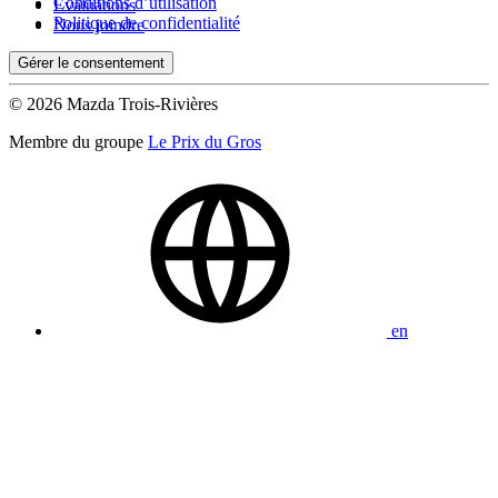
Conditions d’utilisation
Évaluations
Politique de confidentialité
Nous joindre
Gérer le consentement
© 2026 Mazda Trois-Rivières
Membre du groupe
Le Prix du Gros
en