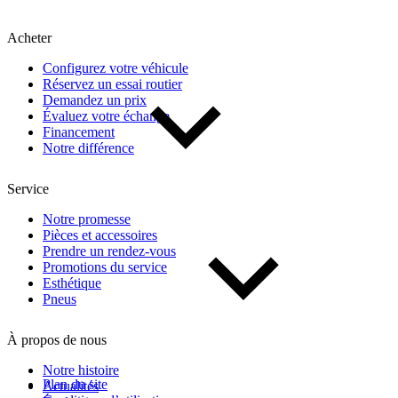
Kilométrage
Acheter
De 0 km à 500 000 km
Configurez votre véhicule
Réservez un essai routier
Demandez un prix
Évaluez votre échange
Financement
Notre différence
Service
(2)
Appliquer
Notre promesse
Pièces et accessoires
Prendre un rendez-vous
Promotions du service
Réinitialiser
Esthétique
Pneus
À propos de nous
Notre histoire
Plan du site
Actualités