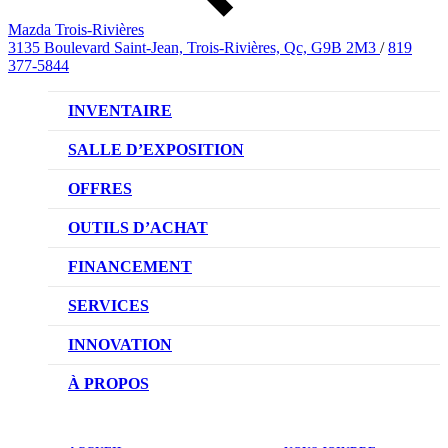
Mazda Trois-Rivières
3135 Boulevard Saint-Jean, Trois-Rivières, Qc, G9B 2M3
/
819
377-5844
INVENTAIRE
VÉHICULES NEUFS
SALLE D’EXPOSITION
VÉHICULES D’OCCASION
OFFRES
OFFRES DU CONCESSIONNAIRE
OUTILS D’ACHAT
CONFIGUREZ VOTRE VÉHICULE
FINANCEMENT
RÉSERVEZ UN ESSAI ROUTIER
NOTRE DIFFÉRENCE
SERVICES
DEMANDEZ UN PRIX
DEMANDE DE CRÉDIT AUTO
NOTRE PROMESSE
INNOVATION
ÉVALUEZ VOTRE ÉCHANGE
PRENDRE UN RENDEZ-VOUS
TECHNOLOGIE SKYACTIV
À PROPOS
PROMOTIONS DU SERVICE
TRACTION INTÉGRALE I-ACTIV
NOTRE HISTOIRE