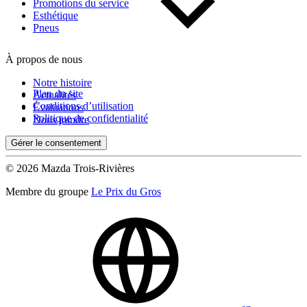
Kilométrage
Promotions du service
Esthétique
Pneus
De 0 km à 500 000 km
À propos de nous
Notre histoire
Plan du site
Actualités
Conditions d’utilisation
Évaluations
Politique de confidentialité
Nous joindre
Gérer le consentement
(0)
Appliquer
© 2026 Mazda Trois-Rivières
Membre du groupe
Le Prix du Gros
Réinitialiser