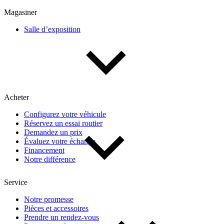
Multisegments & VUS
Sport & coupés
Magasiner
Salle d’exposition
Année
De 2000 à 2027
Acheter
Prix
Configurez votre véhicule
Réservez un essai routier
De 5 000 $ à 100 000 $
Demandez un prix
Évaluez votre échange
Financement
Notre différence
Paiement hebdo
Service
De 0 $ à 1 000 $
Notre promesse
Pièces et accessoires
Prendre un rendez-vous