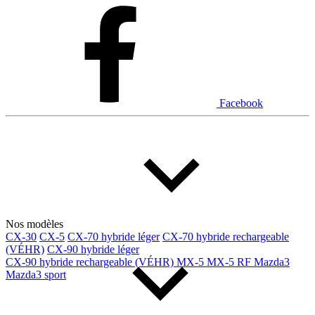
Dodge
Fiat
Ford
Genesis
GMC
Honda
Hyundai
INEOS
Infiniti
Jaguar
Jeep
Kia
Facebook
Land Rover
Lexus
Lincoln
Maserati
Mazda
Mercedes Benz
Mercedes-Benz
Mini
Mitsubishi
Nissan
Ram
Subaru
Tesla
Toyota
Volkswagen
Volvo
Nos modèles
CX-30
CX-5
CX-70 hybride léger
CX-70 hybride rechargeable
(VÉHR)
CX-90 hybride léger
Type de véhicule
CX-90 hybride rechargeable (VÉHR)
MX-5
MX-5 RF
Mazda3
Mazda3 sport
Camions
Compactes & berlines
Fourgons
Hybride / électrique