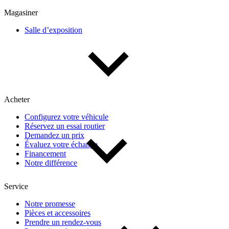
Multisegments & VUS
Sport & coupés
Magasiner
Salle d’exposition
Année
De 2000 à 2027
Acheter
Prix
Configurez votre véhicule
Réservez un essai routier
De 5 000 $ à 100 000 $
Demandez un prix
Évaluez votre échange
Financement
Notre différence
Paiement hebdo
Service
De 0 $ à 1 000 $
Notre promesse
Pièces et accessoires
Prendre un rendez-vous