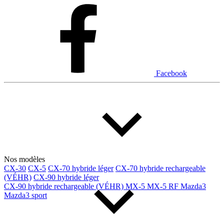
Dodge
Fiat
Ford
Genesis
GMC
Honda
Hyundai
INEOS
Infiniti
Jaguar
Jeep
Kia
Facebook
Land Rover
Lexus
Lincoln
Maserati
Mazda
Mercedes Benz
Mercedes-Benz
Mini
Mitsubishi
Nissan
Ram
Subaru
Tesla
Toyota
Volkswagen
Volvo
Nos modèles
CX-30
CX-5
CX-70 hybride léger
CX-70 hybride rechargeable
(VÉHR)
CX-90 hybride léger
Type de véhicule
CX-90 hybride rechargeable (VÉHR)
MX-5
MX-5 RF
Mazda3
Mazda3 sport
Camions
Compactes & berlines
Fourgons
Hybride / électrique