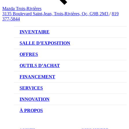
Mazda Trois-Rivières
3135 Boulevard Saint-Jean, Trois-Rivières, Qc, G9B 2M3
/
819
377-5844
INVENTAIRE
VÉHICULES NEUFS
SALLE D’EXPOSITION
VÉHICULES D’OCCASION
OFFRES
OFFRES DU CONCESSIONNAIRE
OUTILS D’ACHAT
CONFIGUREZ VOTRE VÉHICULE
FINANCEMENT
RÉSERVEZ UN ESSAI ROUTIER
NOTRE DIFFÉRENCE
SERVICES
DEMANDEZ UN PRIX
DEMANDE DE CRÉDIT AUTO
NOTRE PROMESSE
INNOVATION
ÉVALUEZ VOTRE ÉCHANGE
PRENDRE UN RENDEZ-VOUS
TECHNOLOGIE SKYACTIV
À PROPOS
PROMOTIONS DU SERVICE
TRACTION INTÉGRALE I-ACTIV
NOTRE HISTOIRE