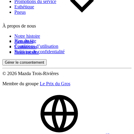
Kilométrage
Promotions du service
Esthétique
Pneus
De 0 km à 500 000 km
À propos de nous
Notre histoire
Plan du site
Actualités
Conditions d’utilisation
Évaluations
Politique de confidentialité
Nous joindre
Gérer le consentement
(0)
Appliquer
© 2026 Mazda Trois-Rivières
Membre du groupe
Le Prix du Gros
Réinitialiser