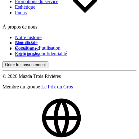
Kilométrage
Promotions du service
Esthétique
Pneus
De 0 km à 500 000 km
À propos de nous
Notre histoire
Plan du site
Actualités
Conditions d’utilisation
Évaluations
Politique de confidentialité
Nous joindre
Gérer le consentement
(0)
Appliquer
© 2026 Mazda Trois-Rivières
Membre du groupe
Le Prix du Gros
Réinitialiser