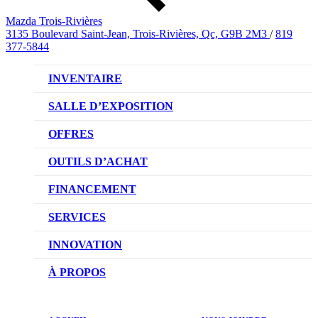
Mazda Trois-Rivières
3135 Boulevard Saint-Jean, Trois-Rivières, Qc, G9B 2M3
/
819
377-5844
INVENTAIRE
VÉHICULES NEUFS
SALLE D’EXPOSITION
VÉHICULES D’OCCASION
OFFRES
OFFRES DU CONCESSIONNAIRE
OUTILS D’ACHAT
CONFIGUREZ VOTRE VÉHICULE
FINANCEMENT
RÉSERVEZ UN ESSAI ROUTIER
NOTRE DIFFÉRENCE
SERVICES
DEMANDEZ UN PRIX
DEMANDE DE CRÉDIT AUTO
NOTRE PROMESSE
INNOVATION
ÉVALUEZ VOTRE ÉCHANGE
PRENDRE UN RENDEZ-VOUS
TECHNOLOGIE SKYACTIV
À PROPOS
PROMOTIONS DU SERVICE
TRACTION INTÉGRALE I-ACTIV
NOTRE HISTOIRE