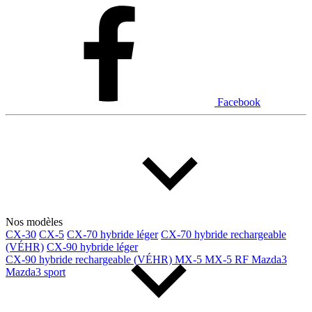
Dodge
Fiat
Ford
Genesis
GMC
Honda
Hyundai
INEOS
Infiniti
Jaguar
Jeep
Kia
Facebook
Land Rover
Lexus
Lincoln
Maserati
Mazda
Mercedes Benz
Mercedes-Benz
Mini
Mitsubishi
Nissan
Ram
Subaru
Tesla
Toyota
Volkswagen
Volvo
Nos modèles
CX-30
CX-5
CX-70 hybride léger
CX-70 hybride rechargeable
(VÉHR)
CX-90 hybride léger
Type de véhicule
CX-90 hybride rechargeable (VÉHR)
MX-5
MX-5 RF
Mazda3
Mazda3 sport
Camions
Compactes & berlines
Fourgons
Hybride / électrique