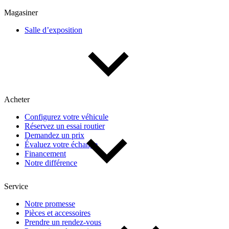
Multisegments & VUS
Sport & coupés
Magasiner
Salle d’exposition
Année
De 2000 à 2027
Acheter
Prix
Configurez votre véhicule
Réservez un essai routier
De 5 000 $ à 100 000 $
Demandez un prix
Évaluez votre échange
Financement
Notre différence
Paiement hebdo
Service
De 0 $ à 1 000 $
Notre promesse
Pièces et accessoires
Prendre un rendez-vous