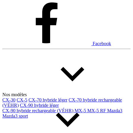
Dodge
Fiat
Ford
Genesis
GMC
Honda
Hyundai
INEOS
Infiniti
Jaguar
Jeep
Kia
Facebook
Land Rover
Lexus
Lincoln
Maserati
Mazda
Mercedes Benz
Mercedes-Benz
Mini
Mitsubishi
Nissan
Ram
Subaru
Tesla
Toyota
Volkswagen
Volvo
Nos modèles
CX-30
CX-5
CX-70 hybride léger
CX-70 hybride rechargeable
(VÉHR)
CX-90 hybride léger
Type de véhicule
CX-90 hybride rechargeable (VÉHR)
MX-5
MX-5 RF
Mazda3
Mazda3 sport
Camions
Compactes & berlines
Fourgons
Hybride / électrique