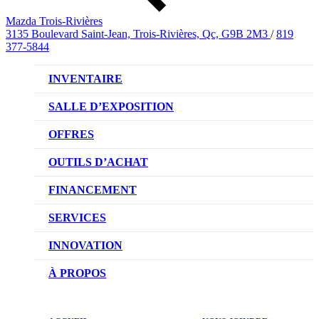
Mazda Trois-Rivières
3135 Boulevard Saint-Jean, Trois-Rivières, Qc, G9B 2M3
/
819
377-5844
INVENTAIRE
VÉHICULES NEUFS
SALLE D’EXPOSITION
VÉHICULES D’OCCASION
OFFRES
OFFRES DU CONCESSIONNAIRE
OUTILS D’ACHAT
CONFIGUREZ VOTRE VÉHICULE
FINANCEMENT
RÉSERVEZ UN ESSAI ROUTIER
NOTRE DIFFÉRENCE
SERVICES
DEMANDEZ UN PRIX
DEMANDE DE CRÉDIT AUTO
NOTRE PROMESSE
INNOVATION
ÉVALUEZ VOTRE ÉCHANGE
PRENDRE UN RENDEZ-VOUS
TECHNOLOGIE SKYACTIV
À PROPOS
PROMOTIONS DU SERVICE
TRACTION INTÉGRALE I-ACTIV
NOTRE HISTOIRE