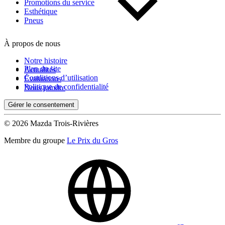
Kilométrage
Promotions du service
Esthétique
Pneus
De 0 km à 500 000 km
À propos de nous
Notre histoire
Plan du site
Actualités
Conditions d’utilisation
Évaluations
Politique de confidentialité
Nous joindre
Gérer le consentement
(0)
Appliquer
© 2026 Mazda Trois-Rivières
Membre du groupe
Le Prix du Gros
Réinitialiser