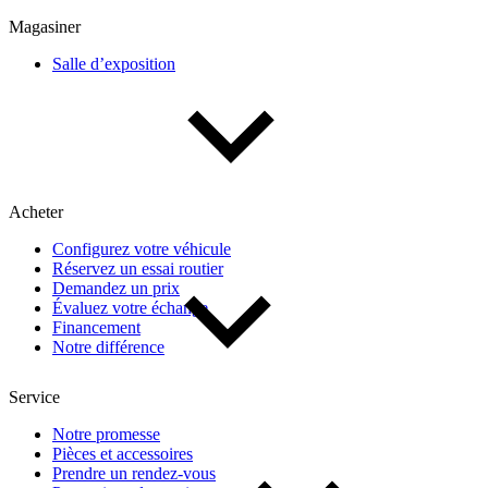
Multisegments & VUS
Sport & coupés
Magasiner
Salle d’exposition
Année
De 2000 à 2027
Acheter
Prix
Configurez votre véhicule
Réservez un essai routier
De 5 000 $ à 100 000 $
Demandez un prix
Évaluez votre échange
Financement
Notre différence
Paiement hebdo
Service
De 0 $ à 1 000 $
Notre promesse
Pièces et accessoires
Prendre un rendez-vous