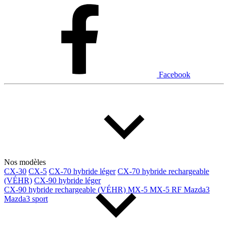
Dodge
Fiat
Ford
Genesis
GMC
Honda
Hyundai
INEOS
Infiniti
Jaguar
Jeep
Kia
Facebook
Land Rover
Lexus
Lincoln
Maserati
Mazda
Mercedes Benz
Mercedes-Benz
Mini
Mitsubishi
Nissan
Ram
Subaru
Tesla
Toyota
Volkswagen
Volvo
Nos modèles
CX-30
CX-5
CX-70 hybride léger
CX-70 hybride rechargeable
(VÉHR)
CX-90 hybride léger
Type de véhicule
CX-90 hybride rechargeable (VÉHR)
MX-5
MX-5 RF
Mazda3
Mazda3 sport
Camions
Compactes & berlines
Fourgons
Hybride / électrique