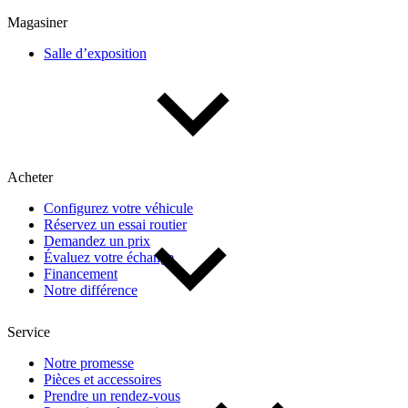
Multisegments & VUS
Sport & coupés
Magasiner
Salle d’exposition
Année
De 2000 à 2027
Acheter
Prix
Configurez votre véhicule
Réservez un essai routier
De 5 000 $ à 100 000 $
Demandez un prix
Évaluez votre échange
Financement
Notre différence
Paiement hebdo
Service
De 0 $ à 1 000 $
Notre promesse
Pièces et accessoires
Prendre un rendez-vous