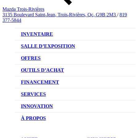
Mazda Trois-Rivières
3135 Boulevard Saint-Jean, Trois-Rivières, Qc, G9B 2M3
/
819
377-5844
INVENTAIRE
VÉHICULES NEUFS
SALLE D’EXPOSITION
VÉHICULES D’OCCASION
OFFRES
OFFRES DU CONCESSIONNAIRE
OUTILS D’ACHAT
CONFIGUREZ VOTRE VÉHICULE
FINANCEMENT
RÉSERVEZ UN ESSAI ROUTIER
NOTRE DIFFÉRENCE
SERVICES
DEMANDEZ UN PRIX
DEMANDE DE CRÉDIT AUTO
NOTRE PROMESSE
INNOVATION
ÉVALUEZ VOTRE ÉCHANGE
PRENDRE UN RENDEZ-VOUS
TECHNOLOGIE SKYACTIV
À PROPOS
PROMOTIONS DU SERVICE
TRACTION INTÉGRALE I-ACTIV
NOTRE HISTOIRE