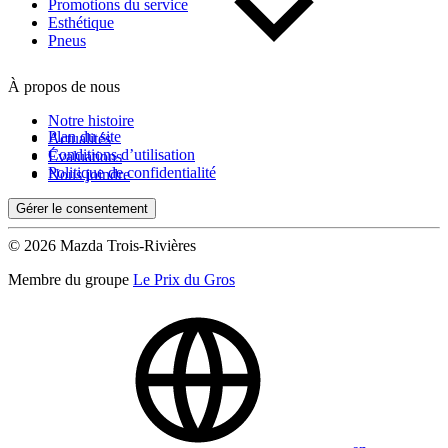
Kilométrage
Promotions du service
Esthétique
Pneus
De 0 km à 500 000 km
À propos de nous
Notre histoire
Plan du site
Actualités
Conditions d’utilisation
Évaluations
Politique de confidentialité
Nous joindre
Gérer le consentement
(0)
Appliquer
© 2026 Mazda Trois-Rivières
Membre du groupe
Le Prix du Gros
Réinitialiser