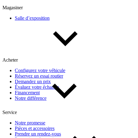
Multisegments & VUS
Sport & coupés
Magasiner
Salle d’exposition
Année
De 2000 à 2027
Acheter
Prix
Configurez votre véhicule
Réservez un essai routier
De 5 000 $ à 100 000 $
Demandez un prix
Évaluez votre échange
Financement
Notre différence
Paiement hebdo
Service
De 0 $ à 1 000 $
Notre promesse
Pièces et accessoires
Prendre un rendez-vous