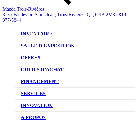
Mazda Trois-Rivières
3135 Boulevard Saint-Jean, Trois-Rivières, Qc, G9B 2M3
/
819
377-5844
INVENTAIRE
VÉHICULES NEUFS
SALLE D’EXPOSITION
VÉHICULES D’OCCASION
OFFRES
OFFRES DU CONCESSIONNAIRE
OUTILS D’ACHAT
CONFIGUREZ VOTRE VÉHICULE
FINANCEMENT
RÉSERVEZ UN ESSAI ROUTIER
NOTRE DIFFÉRENCE
SERVICES
DEMANDEZ UN PRIX
DEMANDE DE CRÉDIT AUTO
NOTRE PROMESSE
INNOVATION
ÉVALUEZ VOTRE ÉCHANGE
PRENDRE UN RENDEZ-VOUS
TECHNOLOGIE SKYACTIV
À PROPOS
PROMOTIONS DU SERVICE
TRACTION INTÉGRALE I-ACTIV
NOTRE HISTOIRE