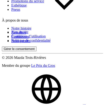
Kilométrage
Promotions du service
Esthétique
Pneus
De 0 km à 500 000 km
À propos de nous
Notre histoire
Plan du site
Actualités
Conditions d’utilisation
Évaluations
Politique de confidentialité
Nous joindre
Gérer le consentement
(0)
Appliquer
© 2026 Mazda Trois-Rivières
Membre du groupe
Le Prix du Gros
Réinitialiser