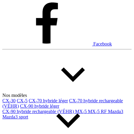
Dodge
Fiat
Ford
Genesis
GMC
Honda
Hyundai
INEOS
Infiniti
Jaguar
Jeep
Kia
Facebook
Land Rover
Lexus
Lincoln
Maserati
Mazda
Mercedes Benz
Mercedes-Benz
Mini
Mitsubishi
Nissan
Ram
Subaru
Tesla
Toyota
Volkswagen
Volvo
Nos modèles
CX-30
CX-5
CX-70 hybride léger
CX-70 hybride rechargeable
(VÉHR)
CX-90 hybride léger
Type de véhicule
CX-90 hybride rechargeable (VÉHR)
MX-5
MX-5 RF
Mazda3
Mazda3 sport
Camions
Compactes & berlines
Fourgons
Hybride / électrique